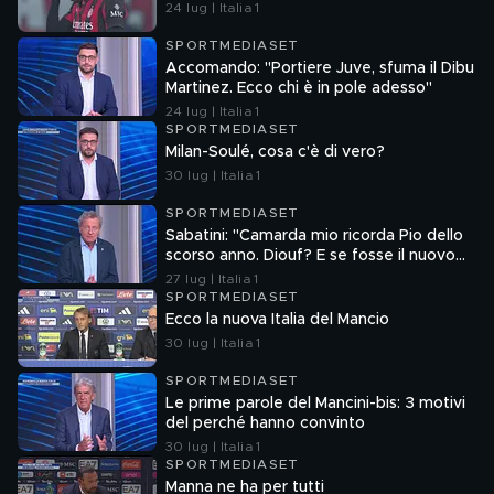
24 lug | Italia 1
SPORTMEDIASET
Accomando: "Portiere Juve, sfuma il Dibu
Martinez. Ecco chi è in pole adesso"
24 lug | Italia 1
SPORTMEDIASET
Milan-Soulé, cosa c'è di vero?
30 lug | Italia 1
SPORTMEDIASET
Sabatini: "Camarda mio ricorda Pio dello
scorso anno. Diouf? E se fosse il nuovo
Dumfries?"
27 lug | Italia 1
SPORTMEDIASET
Ecco la nuova Italia del Mancio
30 lug | Italia 1
SPORTMEDIASET
Le prime parole del Mancini-bis: 3 motivi
del perché hanno convinto
30 lug | Italia 1
SPORTMEDIASET
Manna ne ha per tutti