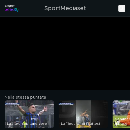
SportMediaset
Nella stessa puntata
Sommer,
Lautaro capitano vero
La "locura" di Frattesi
miracoli