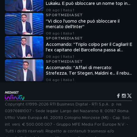
Lukaku. E può sbloccare un nome top in
attacco"
08 ago | Italia 1
SPORTMEDIASET
"Vi dico l'uomo che può sbloccare il
mercato dell'Inter"
08 ago | Italia 1
SPORTMEDIASET
Accomando: "Triplo colpo per il Cagliari! E
l'ex capitano del Barcellona passa al
Liverpool"
08 ago | Italia 1
SPORTMEDIASET
Accomando: "Affari di mercato:
Strefezza, Ter Stegen, Maldini e... il rebus
Sebastiano Esposito"
04 ago | Italia 1
Copyright ©1999-2026 RTI Business Digital - RTI S.p.A.: p. iva
03976881007 - Sede legale: Largo del Nazareno 8, 00187 Roma.
Uffici: Viale Europa 46, 20093 Cologno Monzese (MI) - Cap. Soc.
int. vers. € 500.000.007 - Gruppo MFE Media For Europe N.V. -
Tutti i diritti riservati. Rispetto ai contenuti trasmessi e/o