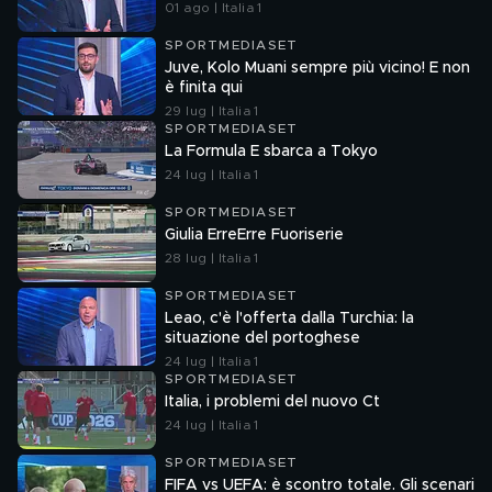
01 ago | Italia 1
SPORTMEDIASET
Juve, Kolo Muani sempre più vicino! E non
è finita qui
29 lug | Italia 1
SPORTMEDIASET
La Formula E sbarca a Tokyo
24 lug | Italia 1
SPORTMEDIASET
Giulia ErreErre Fuoriserie
28 lug | Italia 1
SPORTMEDIASET
Leao, c'è l'offerta dalla Turchia: la
situazione del portoghese
24 lug | Italia 1
SPORTMEDIASET
Italia, i problemi del nuovo Ct
24 lug | Italia 1
SPORTMEDIASET
FIFA vs UEFA: è scontro totale. Gli scenari