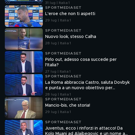
31 lug | Italia 1
SPORTMEDIASET
L'eroe che non ti aspetti
29 lug | Italia 1
SPORTMEDIASET
Nuovo look, stesso Calha
28 lug | Italia 1
SPORTMEDIASET
Pirlo out, adesso cosa succede per
l'Italia?
27 lug | Italia 1
SPORTMEDIASET
La Roma abbraccia Castro, saluta Dovbyk
e punta a un nuovo obiettivo per
l'attacco
28 lug | Italia 1
SPORTMEDIASET
Mancio-bis, che storia!
29 lug | Italia 1
SPORTMEDIASET
Juventus, ecco i rinforzi in attacco! Da
Kolo Muani ad Alajbegovic e un nome a