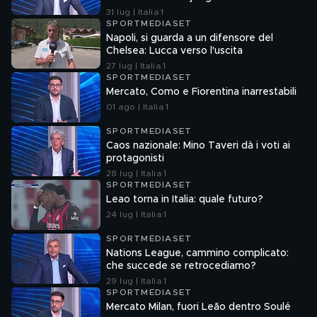
sorpresa
31 lug | Italia 1
SPORTMEDIASET
Napoli, si guarda a un difensore del
Chelsea: Lucca verso l'uscita
27 lug | Italia 1
SPORTMEDIASET
Mercato, Como e Fiorentina inarrestabili
01 ago | Italia 1
SPORTMEDIASET
Caos nazionale: Mino Taveri dà i voti ai
protagonisti
28 lug | Italia 1
SPORTMEDIASET
Leao torna in Italia: quale futuro?
24 lug | Italia 1
SPORTMEDIASET
Nations League, cammino complicato:
che succede se retrocediamo?
29 lug | Italia 1
SPORTMEDIASET
Mercato Milan, fuori Leão dentro Soulé