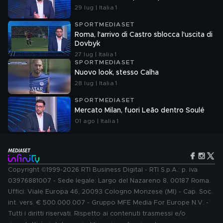
29 lug | Italia 1
SPORTMEDIASET
Roma, l'arrivo di Castro sblocca l'uscita di
Dovbyk
27 lug | Italia 1
SPORTMEDIASET
Nuovo look, stesso Calha
28 lug | Italia 1
SPORTMEDIASET
Mercato Milan, fuori Leão dentro Soulé
01 ago | Italia 1
Copyright ©1999-2026 RTI Business Digital - RTI S.p.A.: p. iva
03976881007 - Sede legale: Largo del Nazareno 8, 00187 Roma.
Uffici: Viale Europa 46, 20093 Cologno Monzese (MI) - Cap. Soc.
int. vers. € 500.000.007 - Gruppo MFE Media For Europe N.V. -
Tutti i diritti riservati. Rispetto ai contenuti trasmessi e/o