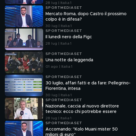
l'attacco
28 lug | Italia 1
SPORTMEDIASET
Mercato Roma, dopo Castro il prossimo
colpo è in difesa?
30 lug | Italia 1
SPORTMEDIASET
Il lunedì nero della Figc
28 lug | Italia 1
SPORTMEDIASET
Una notte da leggenda
01 ago | Italia 1
SPORTMEDIASET
30 luglio, affari fatti e da fare: Pellegrino-
Fiorentina, intesa
30 lug | Italia 1
SPORTMEDIASET
Nazionale, caccia al nuovo direttore
tecnico: ecco chi potrebbe essere
28 lug | Italia 1
SPORTMEDIASET
Accomando: "Kolo Muani mister 50
milioni di euro"