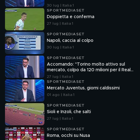
30 lug | Italia 1
SPORTMEDIASET
Doppietta e conferma
27 lug | Italia 1
SPORTMEDIASET
Napoli, caccia al colpo
30 lug | Italia 1
SPORTMEDIASET
Accomando: "Torino molto attivo sul
mercato, colpo da 120 milioni per il Real
Madrid"
27 lug | Italia 1
SPORTMEDIASET
Mercato Juventus, giorni caldissimi
01 ago | Italia 1
SPORTMEDIASET
Sioli e Inzoli, che salti
27 lug | Italia 1
SPORTMEDIASET
Roma, occhi su Nusa