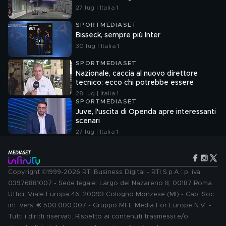
27 lug | Italia 1
SPORTMEDIASET
Bisseck, sempre più Inter
30 lug | Italia 1
SPORTMEDIASET
Nazionale, caccia al nuovo direttore
tecnico: ecco chi potrebbe essere
28 lug | Italia 1
SPORTMEDIASET
Juve, l'uscita di Openda apre interessanti
scenari
27 lug | Italia 1
Copyright ©1999-2026 RTI Business Digital - RTI S.p.A.: p. iva
03976881007 - Sede legale: Largo del Nazareno 8, 00187 Roma.
Uffici: Viale Europa 46, 20093 Cologno Monzese (MI) - Cap. Soc.
int. vers. € 500.000.007 - Gruppo MFE Media For Europe N.V. -
Tutti i diritti riservati. Rispetto ai contenuti trasmessi e/o