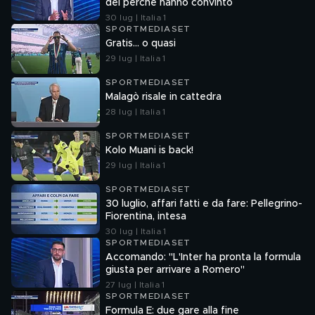
del perché hanno convinto
30 lug | Italia 1
SPORTMEDIASET
Gratis... o quasi
29 lug | Italia 1
SPORTMEDIASET
Malagò risale in cattedra
28 lug | Italia 1
SPORTMEDIASET
Kolo Muani is back!
29 lug | Italia 1
SPORTMEDIASET
30 luglio, affari fatti e da fare: Pellegrino-
Fiorentina, intesa
30 lug | Italia 1
SPORTMEDIASET
Accomando: "L'Inter ha pronta la formula
giusta per arrivare a Romero"
27 lug | Italia 1
SPORTMEDIASET
Formula E: due gare alla fine