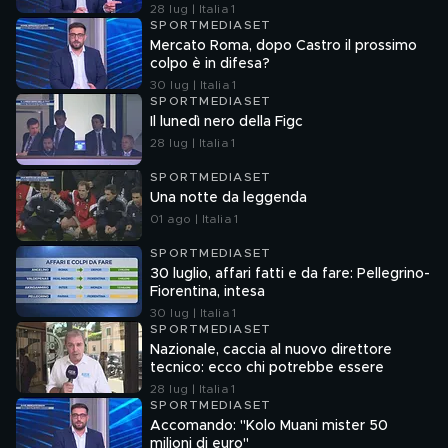
l'attacco
28 lug | Italia 1
SPORTMEDIASET
Mercato Roma, dopo Castro il prossimo
colpo è in difesa?
30 lug | Italia 1
SPORTMEDIASET
Il lunedì nero della Figc
28 lug | Italia 1
SPORTMEDIASET
Una notte da leggenda
01 ago | Italia 1
SPORTMEDIASET
30 luglio, affari fatti e da fare: Pellegrino-
Fiorentina, intesa
30 lug | Italia 1
SPORTMEDIASET
Nazionale, caccia al nuovo direttore
tecnico: ecco chi potrebbe essere
28 lug | Italia 1
SPORTMEDIASET
Accomando: "Kolo Muani mister 50
milioni di euro"