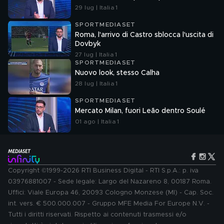
29 lug | Italia 1
SPORTMEDIASET
Roma, l'arrivo di Castro sblocca l'uscita di
Dovbyk
27 lug | Italia 1
SPORTMEDIASET
Nuovo look, stesso Calha
28 lug | Italia 1
SPORTMEDIASET
Mercato Milan, fuori Leão dentro Soulé
01 ago | Italia 1
Copyright ©1999-2026 RTI Business Digital - RTI S.p.A.: p. iva
03976881007 - Sede legale: Largo del Nazareno 8, 00187 Roma.
Uffici: Viale Europa 46, 20093 Cologno Monzese (MI) - Cap. Soc.
int. vers. € 500.000.007 - Gruppo MFE Media For Europe N.V. -
Tutti i diritti riservati. Rispetto ai contenuti trasmessi e/o