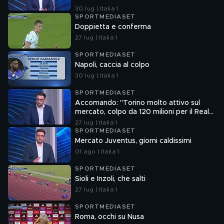
30 lug | Italia 1
SPORTMEDIASET
Doppietta e conferma
27 lug | Italia 1
SPORTMEDIASET
Napoli, caccia al colpo
30 lug | Italia 1
SPORTMEDIASET
Accomando: "Torino molto attivo sul
mercato, colpo da 120 milioni per il Real
Madrid"
27 lug | Italia 1
SPORTMEDIASET
Mercato Juventus, giorni caldissimi
01 ago | Italia 1
SPORTMEDIASET
Sioli e Inzoli, che salti
27 lug | Italia 1
SPORTMEDIASET
Roma, occhi su Nusa