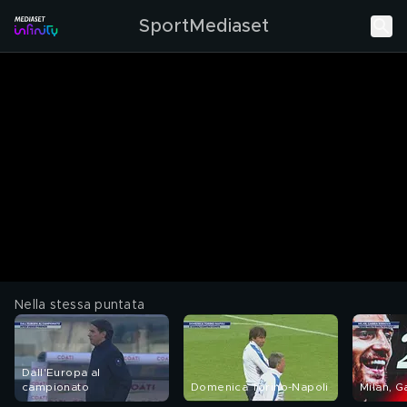
SportMediaset
Nella stessa puntata
Dall'Europa al
campionato
Domenica Torino-Napoli
Milan, G