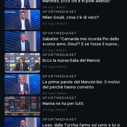
Martinez. Ecco chi è in pole adesso"
24 lug | Italia 1
SPORTMEDIASET
Milan-Soulé, cosa c'è di vero?
30 lug | Italia 1
SPORTMEDIASET
Sabatini: "Camarda mio ricorda Pio dello
scorso anno. Diouf? E se fosse il nuovo
Dumfries?"
27 lug | Italia 1
SPORTMEDIASET
Ecco la nuova Italia del Mancio
30 lug | Italia 1
SPORTMEDIASET
Le prime parole del Mancini-bis: 3 motivi
del perché hanno convinto
30 lug | Italia 1
SPORTMEDIASET
Manna ne ha per tutti
24 lug | Italia 1
SPORTMEDIASET
Leao, dalla Turchia fanno sul serio e lui si