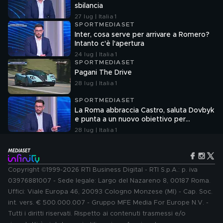
sbilancia
27 lug | Italia 1
SPORTMEDIASET
Inter, cosa serve per arrivare a Romero?
Intanto c'è l'apertura
24 lug | Italia 1
SPORTMEDIASET
Pagani The Drive
28 lug | Italia 1
SPORTMEDIASET
La Roma abbraccia Castro, saluta Dovbyk
e punta a un nuovo obiettivo per
l'attacco
28 lug | Italia 1
Copyright ©1999-2026 RTI Business Digital - RTI S.p.A.: p. iva
03976881007 - Sede legale: Largo del Nazareno 8, 00187 Roma.
Uffici: Viale Europa 46, 20093 Cologno Monzese (MI) - Cap. Soc.
int. vers. € 500.000.007 - Gruppo MFE Media For Europe N.V. -
Tutti i diritti riservati. Rispetto ai contenuti trasmessi e/o