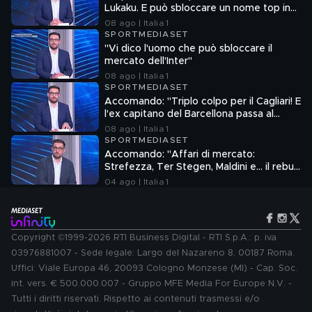
Lukaku. E può sbloccare un nome top in
attacco"
08 ago | Italia 1
SPORTMEDIASET
"Vi dico l'uomo che può sbloccare il
mercato dell'Inter"
08 ago | Italia 1
SPORTMEDIASET
Accomando: "Triplo colpo per il Cagliari! E
l'ex capitano del Barcellona passa al
Liverpool"
08 ago | Italia 1
SPORTMEDIASET
Accomando: "Affari di mercato:
Strefezza, Ter Stegen, Maldini e... il rebus
Sebastiano Esposito"
04 ago | Italia 1
Copyright ©1999-2026 RTI Business Digital - RTI S.p.A.: p. iva
03976881007 - Sede legale: Largo del Nazareno 8, 00187 Roma.
Uffici: Viale Europa 46, 20093 Cologno Monzese (MI) - Cap. Soc.
int. vers. € 500.000.007 - Gruppo MFE Media For Europe N.V. -
Tutti i diritti riservati. Rispetto ai contenuti trasmessi e/o