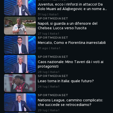
Juventus, ecco i rinforzi in attacco! Da
Kolo Muani ad Alajbegovic e un nome a
sorpresa
31 lug | Italia 1
SPORTMEDIASET
Napoli, si guarda a un difensore del
Chelsea: Lucca verso l'uscita
27 lug | Italia 1
SPORTMEDIASET
Mercato, Como e Fiorentina inarrestabili
01 ago | Italia 1
SPORTMEDIASET
Caos nazionale: Mino Taveri dà i voti ai
protagonisti
28 lug | Italia 1
SPORTMEDIASET
Leao torna in Italia: quale futuro?
24 lug | Italia 1
SPORTMEDIASET
Nations League, cammino complicato:
che succede se retrocediamo?
29 lug | Italia 1