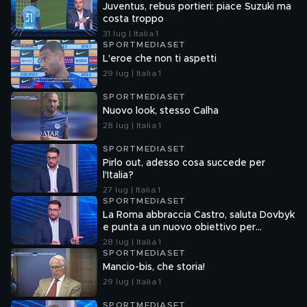
Juventus, rebus portieri: piace Suzuki ma
costa troppo
31 lug | Italia 1
SPORTMEDIASET
L'eroe che non ti aspetti
29 lug | Italia 1
SPORTMEDIASET
Nuovo look, stesso Calha
28 lug | Italia 1
SPORTMEDIASET
Pirlo out, adesso cosa succede per
l'Italia?
27 lug | Italia 1
SPORTMEDIASET
La Roma abbraccia Castro, saluta Dovbyk
e punta a un nuovo obiettivo per
l'attacco
28 lug | Italia 1
SPORTMEDIASET
Mancio-bis, che storia!
29 lug | Italia 1
SPORTMEDIASET