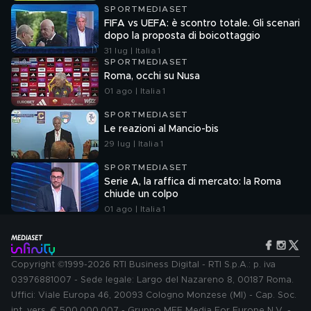
SPORTMEDIASET
FIFA vs UEFA: è scontro totale. Gli scenari
dopo la proposta di boicottaggio
31 lug | Italia 1
SPORTMEDIASET
Roma, occhi su Nusa
01 ago | Italia 1
SPORTMEDIASET
Le reazioni al Mancio-bis
29 lug | Italia 1
SPORTMEDIASET
Serie A, la raffica di mercato: la Roma
chiude un colpo
01 ago | Italia 1
Copyright ©1999-2026 RTI Business Digital - RTI S.p.A.: p. iva
03976881007 - Sede legale: Largo del Nazareno 8, 00187 Roma.
Uffici: Viale Europa 46, 20093 Cologno Monzese (MI) - Cap. Soc.
int. vers. € 500.000.007 - Gruppo MFE Media For Europe N.V. -