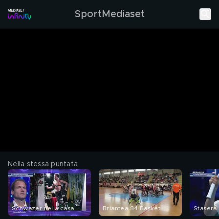
SportMediaset
Nella stessa puntata
Schwazer nella casa
Briantea 84 Basket
Stasera