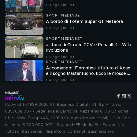
08 ago | Italia 1
SPORTMEDIASET
A bordo di Totem Super GT Meteora
06 ago | Italia 1
SPORTMEDIASET
a storia di Citroen 2CV e Renault 4 - W la
rivoluzione
06 ago | Italia 1
SPORTMEDIASET
Accomando: "Fiorentina, il futuro di Kean
e il sogno Mastantuono. Ecco le mosse di
Como e Roma"
04 ago | Italia 1
Copyright ©1999-2026 RTI Business Digital - RTI S.p.A.: p. iva
03976881007 - Sede legale: Largo del Nazareno 8, 00187 Roma.
Uffici: Viale Europa 46, 20093 Cologno Monzese (MI) - Cap. Soc.
int. vers. € 500.000.007 - Gruppo MFE Media For Europe N.V. -
Tutti i diritti riservati. Rispetto ai contenuti trasmessi e/o