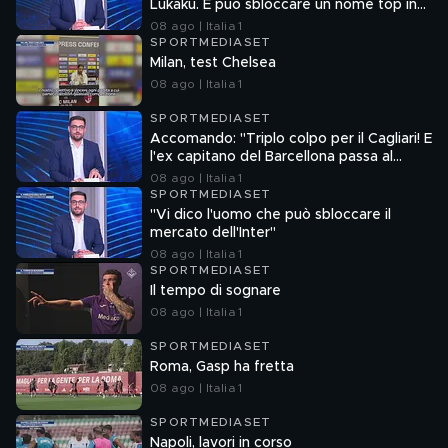
Lukaku. E può sbloccare un nome top in
attacco"
08 ago | Italia 1
SPORTMEDIASET
Milan, test Chelsea
08 ago | Italia 1
SPORTMEDIASET
Accomando: "Triplo colpo per il Cagliari! E
l'ex capitano del Barcellona passa al
Liverpool"
08 ago | Italia 1
SPORTMEDIASET
"Vi dico l'uomo che può sbloccare il
mercato dell'Inter"
08 ago | Italia 1
SPORTMEDIASET
Il tempo di sognare
08 ago | Italia 1
SPORTMEDIASET
Roma, Gasp ha fretta
08 ago | Italia 1
SPORTMEDIASET
Napoli, lavori in corso