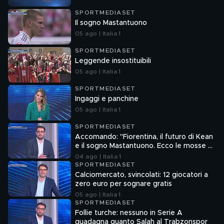
SPORTMEDIASET
Il sogno Mastantuono
05 ago | Italia 1
SPORTMEDIASET
Leggende insostituibili
05 ago | Italia 1
SPORTMEDIASET
Ingaggi e panchine
05 ago | Italia 1
SPORTMEDIASET
Accomando: "Fiorentina, il futuro di Kean
e il sogno Mastantuono. Ecco le mosse di
Como e Roma"
04 ago | Italia 1
SPORTMEDIASET
Calciomercato, svincolati: 12 giocatori a
zero euro per sognare gratis
05 ago | Italia 1
SPORTMEDIASET
Follie turche: nessuno in Serie A
guadagna quanto Salah al Trabzonspor