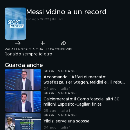
Messi vicino a un record
02 ago 2022 | Italia 1
VAI ALLA SERIE
LA TUA LISTA
CONDIVIDI
Ronaldo sempre idietro
Guarda anche
SPORTMEDIASET
Accomando: "Affari di mercato:
Strefezza, Ter Stegen, Maldini e... il rebus
Sebastiano Esposito"
04 ago | Italia 1
SPORTMEDIASET
Calciomercato: il Como 'caccia' altri 30
milioni, Esposito-Cagliari finita
05 ago | Italia 1
SPORTMEDIASET
Yildiz, serve una scossa
04 ago | Italia 1