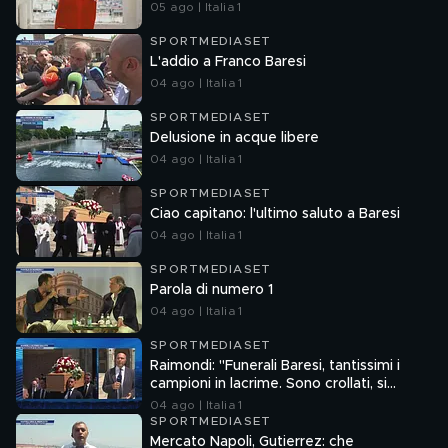
05 ago | Italia 1
SPORTMEDIASET
L'addio a Franco Baresi
04 ago | Italia 1
SPORTMEDIASET
Delusione in acque libere
04 ago | Italia 1
SPORTMEDIASET
Ciao capitano: l'ultimo saluto a Baresi
04 ago | Italia 1
SPORTMEDIASET
Parola di numero 1
04 ago | Italia 1
SPORTMEDIASET
Raimondi: "Funerali Baresi, tantissimi i
campioni in lacrime. Sono crollati, si
sostenevano a vicenda"
04 ago | Italia 1
SPORTMEDIASET
Mercato Napoli, Gutierrez: che