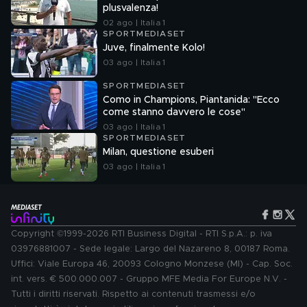
plusvalenza!
02 ago | Italia 1
SPORTMEDIASET
Juve, finalmente Kolo!
03 ago | Italia 1
SPORTMEDIASET
Como in Champions, Piantanida: "Ecco
come stanno davvero le cose"
03 ago | Italia 1
SPORTMEDIASET
Milan, questione esuberi
03 ago | Italia 1
Copyright ©1999-2026 RTI Business Digital - RTI S.p.A.: p. iva
03976881007 - Sede legale: Largo del Nazareno 8, 00187 Roma.
Uffici: Viale Europa 46, 20093 Cologno Monzese (MI) - Cap. Soc.
int. vers. € 500.000.007 - Gruppo MFE Media For Europe N.V. -
Tutti i diritti riservati. Rispetto ai contenuti trasmessi e/o