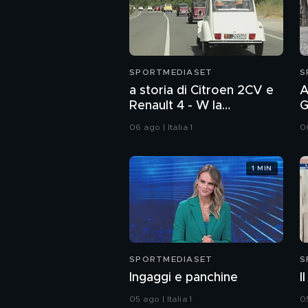
SPORTMEDIASET
S
a storia di Citroen 2CV e
A
Renault 4 - W la
G
rivoluzione
06 ago | Italia 1
06
1 MIN
SPORTMEDIASET
S
Ingaggi e panchine
I
05 ago | Italia 1
05