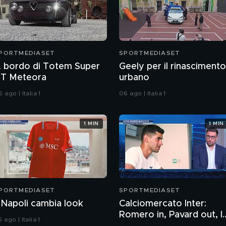
PORTMEDIASET
SPORTMEDIASET
 bordo di Totem Super
Geely per il rinascimento
T Meteora
urbano
 ago | Italia 1
06 ago | Italia 1
1 MIN
1 MIN
PORTMEDIASET
SPORTMEDIASET
l Napoli cambia look
Calciomercato Inter:
Romero in, Pavard out, l
 ago | Italia 1