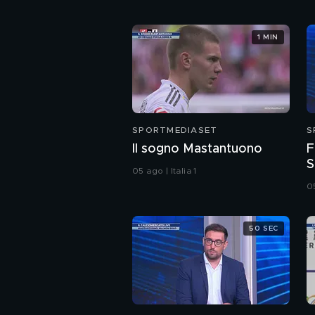
1 MIN
SPORTMEDIASET
S
Il sogno Mastantuono
F
S
05 ago | Italia 1
S
05
50 SEC