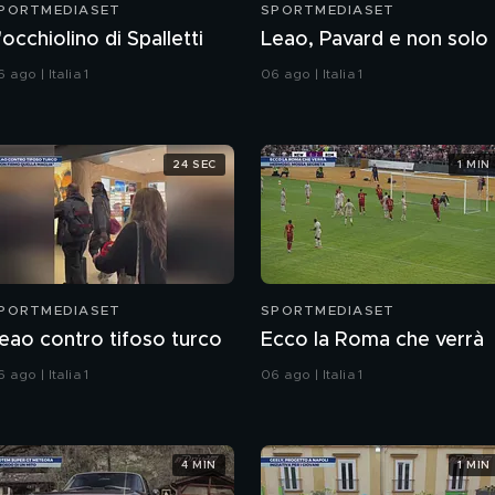
PORTMEDIASET
SPORTMEDIASET
'occhiolino di Spalletti
Leao, Pavard e non solo
 ago | Italia 1
06 ago | Italia 1
24 SEC
1 MIN
PORTMEDIASET
SPORTMEDIASET
eao contro tifoso turco
Ecco la Roma che verrà
 ago | Italia 1
06 ago | Italia 1
4 MIN
1 MIN