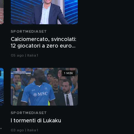
SPORTMEDIASET
Calciomercato, svincolati:
12 giocatori a zero euro
per sognare gratis
05 ago | Italia 1
1 MIN
SPORTMEDIASET
I tormenti di Lukaku
e
03 ago | Italia 1