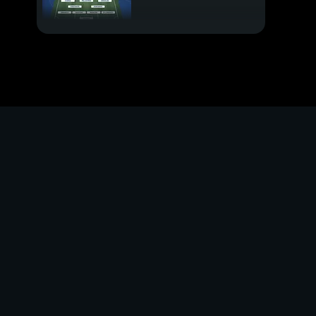
La rinascita di Fagioli
Juve-Allegri, pace
fatta
Platini e la sua Juve
Mbappè al Real
Madrid
Calciomercato live
PROSSIMO VIDEO
Gytkjaer, che
coincidenze