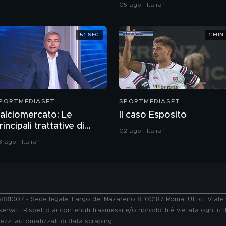
specifiche
05 ago | Italia 1
51 SEC
1 MIN
PORTMEDIASET
SPORTMEDIASET
alciomercato: Le
Il caso Esposito
rincipali trattative di
02 ago | Italia 1
iornata
 ago | Italia 1
76881007 - Sede legale: Largo del Nazareno 8, 00187 Roma. Uffici: Vial
ervati. Rispetto ai contenuti trasmessi e/o riprodotti è vietata ogni uti
 mezzi automatizzati di data scraping.