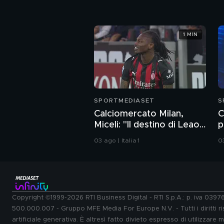
1 MIN
SPORTMEDIASET
S
Calciomercato Milan,
C
Miceli: "Il destino di Leao
p
è legato a..."
g
03 ago | Italia 1
03
Copyright ©1999-2026 RTI Business Digital - RTI S.p.A.: p. iva 039
500.000.007 - Gruppo MFE Media For Europe N.V. - Tutti i diritti ris
artificiale generativa. È altresì fatto divieto espresso di utilizzare