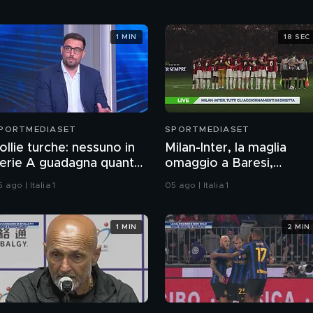
1 MIN
18 SEC
PORTMEDIASET
SPORTMEDIASET
ollie turche: nessuno in
Milan-Inter, la maglia
erie A guadagna quanto
omaggio a Baresi,
alah al Trabzonspor
applausi a minuto 6
 ago | Italia 1
05 ago | Italia 1
1 MIN
2 MIN