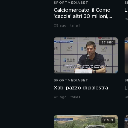
SPORTMEDIASET
S
Calciomercato: il Como
L
'caccia' altri 30 milioni,
06
Esposito-Cagliari finita
05 ago | Italia 1
27 SEC
SPORTMEDIASET
S
Xabi pazzo di palestra
L
06 ago | Italia 1
06
2 MIN