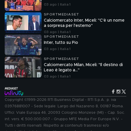
03 ago | Italia 1
SPORTMEDIASET
Calciomercato Inter, Miceli: "C'è un nome
a sorpresa per l'esterno"
03 ago | Italia 1
SPORTMEDIASET
Inter, tutto su Pio
03 ago | Italia 1
SPORTMEDIASET
Calciomercato Milan, Miceli: "Il destino di
Leao è legato a..."
03 ago | Italia 1
Copyright ©1999-2026 RTI Business Digital - RTI S.p.A.: p. iva
03976881007 - Sede legale: Largo del Nazareno 8, 00187 Roma.
Uffici: Viale Europa 46, 20093 Cologno Monzese (MI) - Cap. Soc.
int. vers. € 500.000.007 - Gruppo MFE Media For Europe N.V. -
Tutti i diritti riservati. Rispetto ai contenuti trasmessi e/o