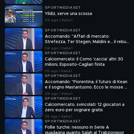
SPORTMEDIASET
Yildiz, serve una scossa
04 ago | Italia 1
SPORTMEDIASET
Accomando: "Affari di mercato:
Strefezza, Ter Stegen, Maldini e... il rebus
Sebastiano Esposito"
04 ago | Italia 1
SPORTMEDIASET
Calciomercato: il Como 'caccia' altri 30
milioni, Esposito-Cagliari finita
05 ago | Italia 1
SPORTMEDIASET
Accomando: "Fiorentina, il futuro di Kean
e il sogno Mastantuono. Ecco le mosse di
Como e Roma"
04 ago | Italia 1
SPORTMEDIASET
Calciomercato, svincolati: 12 giocatori a
zero euro per sognare gratis
05 ago | Italia 1
SPORTMEDIASET
Follie turche: nessuno in Serie A
guadagna quanto Salah al Trabzonspor