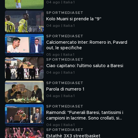
04 ago | Italia 1
SPORTMEDIASET
Kolo Muani si prende la "9"
04 ago | Italia 1
SPORTMEDIASET
Calciomercato Inter: Romero in, Pavard
out, le specifiche
05 ago | Italia 1
SPORTMEDIASET
Ciao capitano: l'ultimo saluto a Baresi
04 ago | Italia 1
SPORTMEDIASET
Parola di numero 1
04 ago | Italia 1
SPORTMEDIASET
Raimondi: "Funerali Baresi, tantissimi i
campioni in lacrime. Sono crollati, si
sostenevano a vicenda"
04 ago | Italia 1
SPORTMEDIASET
Estathè 3X3 streetbasket