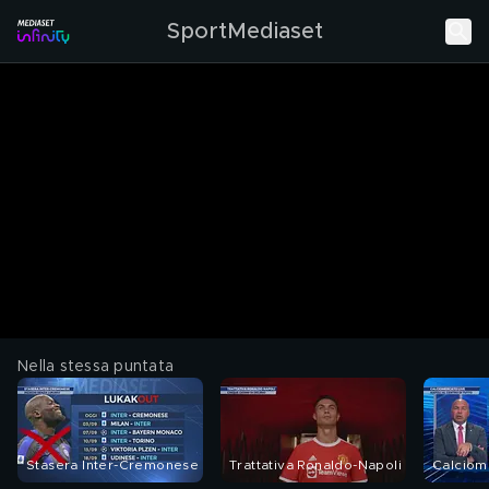
SportMediaset
Nella stessa puntata
Stasera Inter-Cremonese
Trattativa Ronaldo-Napoli
Calciom