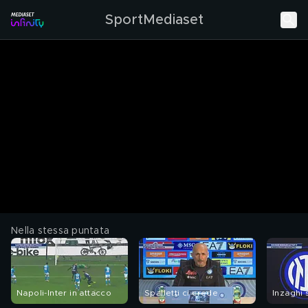
SportMediaset
Nella stessa puntata
Napoli-Inter in attacco
Spalletti ci crede
Inzaghi 