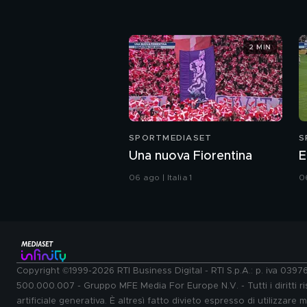
2 MIN
SPORTMEDIASET
S
Una nuova Fiorentina
E
06 ago | Italia 1
06
Copyright ©1999-2026 RTI Business Digital - RTI S.p.A.: p. iva 039
500.000.007 - Gruppo MFE Media For Europe N.V. - Tutti i diritti ris
artificiale generativa. È altresì fatto divieto espresso di utilizzare