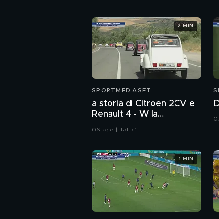
2 MIN
SPORTMEDIASET
S
a storia di Citroen 2CV e
D
Renault 4 - W la
07
rivoluzione
06 ago | Italia 1
1 MIN