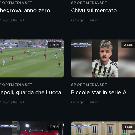
PORTMEDIASET
SPORTMEDIASET
hegrova, anno zero
Chivu sul mercato
 ago | Italia 1
07 ago | Italia 1
1 MIN
2 MIN
PORTMEDIASET
SPORTMEDIASET
apoli, guarda che Lucca
Piccole star in serie A
 ago | Italia 1
07 ago | Italia 1
1 MIN
1 MIN