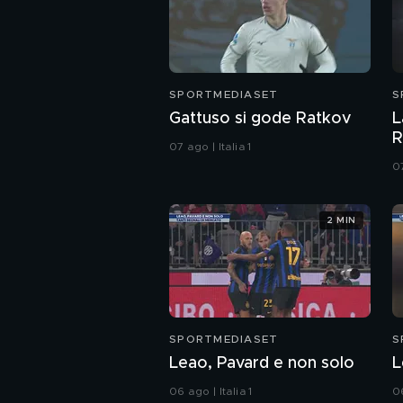
SPORTMEDIASET
S
Gattuso si gode Ratkov
L
R
07 ago | Italia 1
07
2 MIN
SPORTMEDIASET
S
Leao, Pavard e non solo
L
06 ago | Italia 1
06