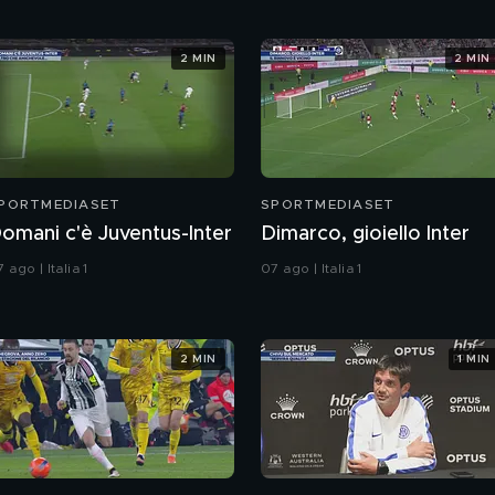
2 MIN
2 MIN
PORTMEDIASET
SPORTMEDIASET
omani c'è Juventus-Inter
Dimarco, gioiello Inter
 ago | Italia 1
07 ago | Italia 1
2 MIN
1 MIN