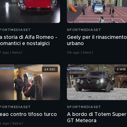
PORTMEDIASET
SPORTMEDIASET
a storia di Alfa Romeo -
Geely per il rinascimento
omantici e nostalgici
urbano
 ago | Italia 1
06 ago | Italia 1
24 SEC
4 MIN
PORTMEDIASET
SPORTMEDIASET
eao contro tifoso turco
A bordo di Totem Super
GT Meteora
 ago | Italia 1