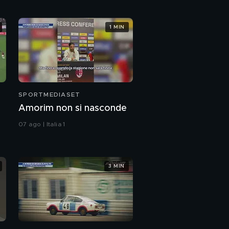
L'Alpine A110 R si
1 MIN
rinnova
Citroen Type Holidays
SPORTMEDIASET
Amorim non si nasconde
07 ago | Italia 1
3 MIN