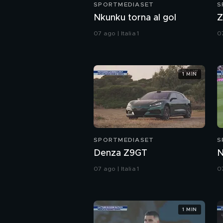
SPORTMEDIASET
S
Nkunku torna al gol
Z
07 ago | Italia 1
07
1 MIN
SPORTMEDIASET
S
Denza Z9GT
N
07 ago | Italia 1
07
1 MIN