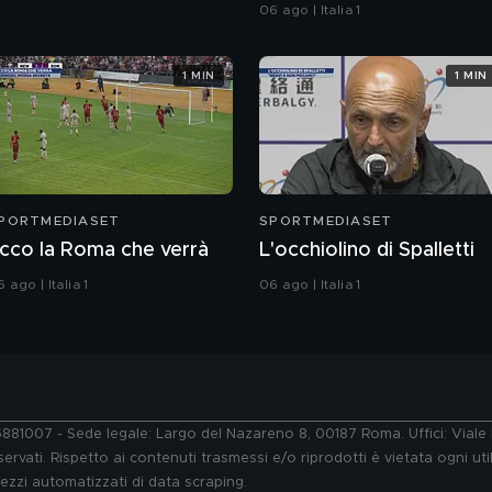
06 ago | Italia 1
1 MIN
1 MIN
PORTMEDIASET
SPORTMEDIASET
cco la Roma che verrà
L'occhiolino di Spalletti
 ago | Italia 1
06 ago | Italia 1
76881007 - Sede legale: Largo del Nazareno 8, 00187 Roma. Uffici: Vial
ervati. Rispetto ai contenuti trasmessi e/o riprodotti è vietata ogni uti
 mezzi automatizzati di data scraping.