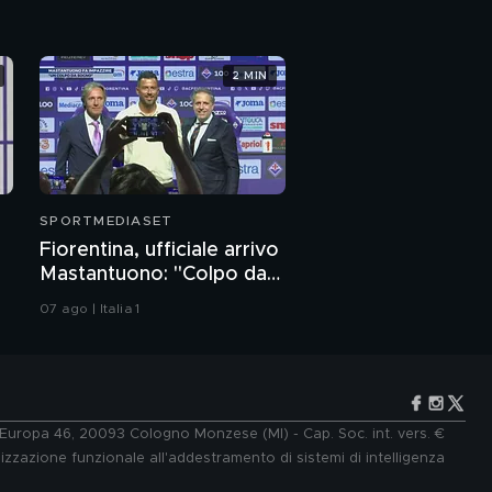
2 MIN
SPORTMEDIASET
Fiorentina, ufficiale arrivo
Mastantuono: "Colpo da
sogno"
07 ago | Italia 1
e Europa 46, 20093 Cologno Monzese (MI) - Cap. Soc. int. vers. €
lizzazione funzionale all'addestramento di sistemi di intelligenza