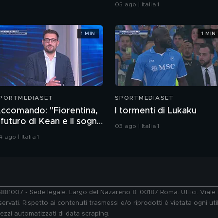
specifiche
05 ago | Italia 1
1 MIN
1 MIN
PORTMEDIASET
SPORTMEDIASET
ccomando: "Fiorentina,
I tormenti di Lukaku
l futuro di Kean e il sogno
03 ago | Italia 1
astantuono. Ecco le
 ago | Italia 1
osse di Como e Roma"
76881007 - Sede legale: Largo del Nazareno 8, 00187 Roma. Uffici: Vial
ervati. Rispetto ai contenuti trasmessi e/o riprodotti è vietata ogni uti
 mezzi automatizzati di data scraping.