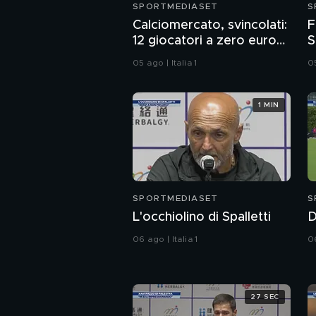
SPORTMEDIASET
S
Calciomercato, svincolati:
F
12 giocatori a zero euro
S
per sognare gratis
S
05 ago | Italia 1
05
1 MIN
SPORTMEDIASET
S
L'occhiolino di Spalletti
D
06 ago | Italia 1
06
27 SEC