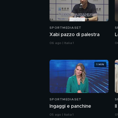
SPORTMEDIASET
S
Xabi pazzo di palestra
L
06 ago | Italia 1
06
1 MIN
SPORTMEDIASET
S
Ingaggi e panchine
I
05 ago | Italia 1
05