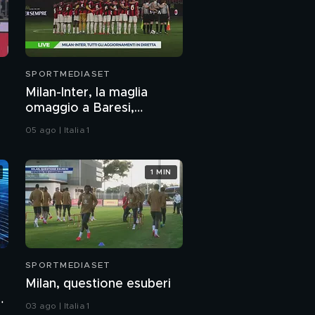
SPORTMEDIASET
Milan-Inter, la maglia
omaggio a Baresi,
applausi a minuto 6
05 ago | Italia 1
1 MIN
SPORTMEDIASET
Milan, questione esuberi
e
03 ago | Italia 1