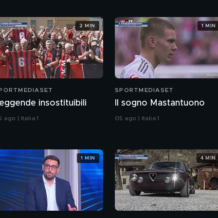
2 MIN
1 MIN
PORTMEDIASET
SPORTMEDIASET
eggende insostituibili
Il sogno Mastantuono
 ago | Italia 1
05 ago | Italia 1
1 MIN
4 MIN