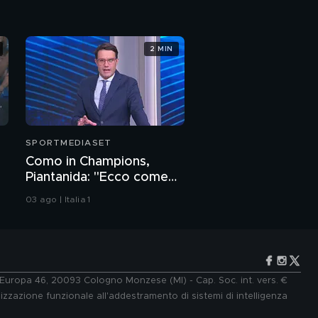
2 MIN
SPORTMEDIASET
Como in Champions,
Piantanida: "Ecco come
stanno davvero le cose"
03 ago | Italia 1
e Europa 46, 20093 Cologno Monzese (MI) - Cap. Soc. int. vers. €
lizzazione funzionale all'addestramento di sistemi di intelligenza