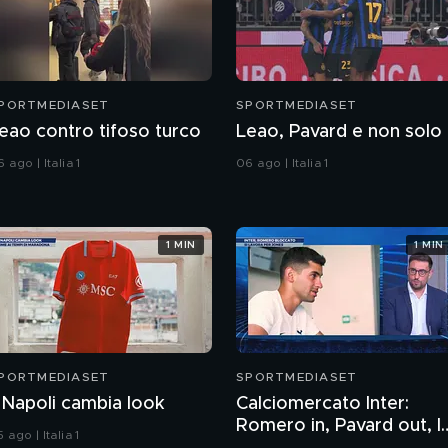
PORTMEDIASET
SPORTMEDIASET
eao contro tifoso turco
Leao, Pavard e non solo
 ago | Italia 1
06 ago | Italia 1
1 MIN
1 MIN
PORTMEDIASET
SPORTMEDIASET
l Napoli cambia look
Calciomercato Inter:
Romero in, Pavard out, l
 ago | Italia 1