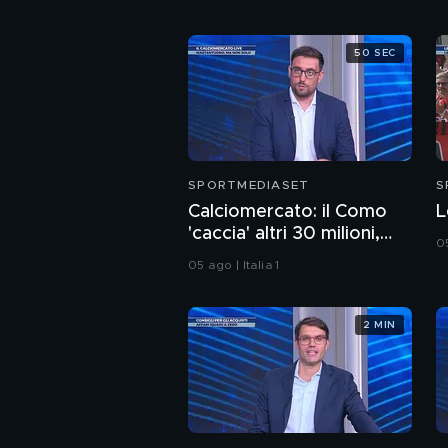
50 SEC
SPORTMEDIASET
S
Calciomercato: il Como
L
'caccia' altri 30 milioni,
05
Esposito-Cagliari finita
05 ago | Italia 1
2 MIN