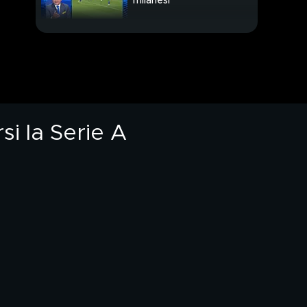
milanesi
Garcia e il Napoli: gli
obiettivi del tecnico
degli azzurri
Le mosse del Napoli:
AdL non fa sconti per
Osimhen
si la Serie A
Nandez, addio Cagliari?
C'è il sogno Napoli
Jorginho, alti e bassi:
un anno sulle
montagne russe
Un tesoretto per Mou:
mercato d'assalto per
la Roma
La rivincita di Pirlo:
con la Samp per