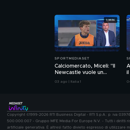
1 MIN
SPORTMEDIASET
S
Calciomercato, Miceli: "Il
A
Newcastle vuole un
i
difensore top italiano"
M
03 ago | Italia 1
04
m
Copyright ©1999-2026 RTI Business Digital - RTI S.p.A.: p. iva 039
500.000.007 - Gruppo MFE Media For Europe N.V. - Tutti i diritti ris
artificiale generativa. È altresì fatto divieto espresso di utilizzare