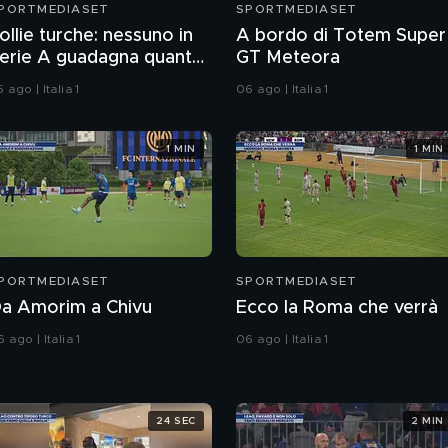
PORTMEDIASET
SPORTMEDIASET
ollie turche: nessuno in
A bordo di Totem Super
erie A guadagna quanto
GT Meteora
alah al Trabzonspor
 ago | Italia 1
06 ago | Italia 1
1 MIN
1 MIN
PORTMEDIASET
SPORTMEDIASET
a Amorim a Chivu
Ecco la Roma che verrà
 ago | Italia 1
06 ago | Italia 1
24 SEC
2 MIN