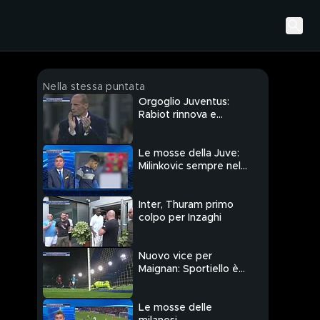
Nella stessa puntata
Orgoglio Juventus:
Rabiot rinnova e
rilancia
Le mosse della Juve:
Milinkovic sempre nel
mirino
Inter, Thuram primo
colpo per Inzaghi
Nuovo vice per
Maignan: Sportiello è
rossonero
Le mosse delle