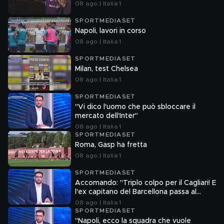
08 ago | Italia 1
SPORTMEDIASET
Napoli, lavori in corso
08 ago | Italia 1
SPORTMEDIASET
Milan, test Chelsea
08 ago | Italia 1
SPORTMEDIASET
"Vi dico l'uomo che può sbloccare il
mercato dell'Inter"
08 ago | Italia 1
SPORTMEDIASET
Roma, Gasp ha fretta
08 ago | Italia 1
SPORTMEDIASET
Accomando: "Triplo colpo per il Cagliari! E
l'ex capitano del Barcellona passa al
Liverpool"
08 ago | Italia 1
SPORTMEDIASET
"Napoli, ecco la squadra che vuole