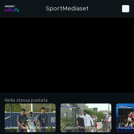
SportMediaset
Nella stessa puntata
L'Inter scopre Taremi
Cabal all'improvviso
Focus su