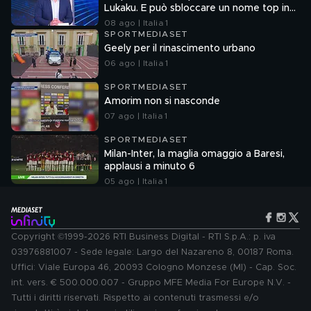
Lukaku. E può sbloccare un nome top in
attacco"
08 ago | Italia 1
SPORTMEDIASET
Geely per il rinascimento urbano
06 ago | Italia 1
SPORTMEDIASET
Amorim non si nasconde
07 ago | Italia 1
SPORTMEDIASET
Milan-Inter, la maglia omaggio a Baresi,
applausi a minuto 6
05 ago | Italia 1
Copyright ©1999-2026 RTI Business Digital - RTI S.p.A.: p. iva
03976881007 - Sede legale: Largo del Nazareno 8, 00187 Roma.
Uffici: Viale Europa 46, 20093 Cologno Monzese (MI) - Cap. Soc.
int. vers. € 500.000.007 - Gruppo MFE Media For Europe N.V. -
Tutti i diritti riservati. Rispetto ai contenuti trasmessi e/o