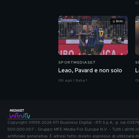
07
2 MIN
SPORTMEDIASET
S
Leao, Pavard e non solo
L
06 ago | Italia 1
06
Copyright ©1999-2026 RTI Business Digital - RTI S.p.A.: p. iva 039
500.000.007 - Gruppo MFE Media For Europe N.V. - Tutti i diritti ris
artificiale generativa. È altresì fatto divieto espresso di utilizzare