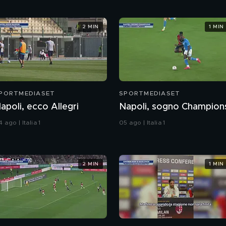
2 MIN
1 MIN
PORTMEDIASET
SPORTMEDIASET
apoli, ecco Allegri
Napoli, sogno Champion
 ago | Italia 1
05 ago | Italia 1
2 MIN
1 MIN