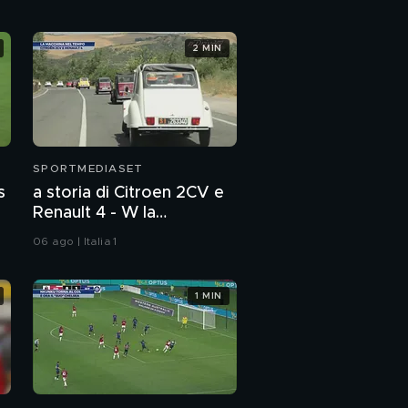
2 MIN
SPORTMEDIASET
s
a storia di Citroen 2CV e
Renault 4 - W la
rivoluzione
06 ago | Italia 1
1 MIN