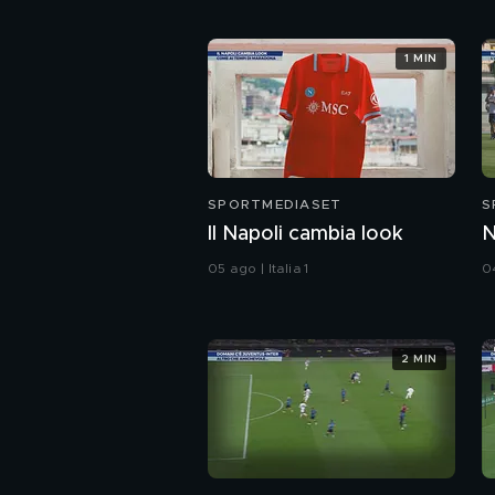
1 MIN
SPORTMEDIASET
S
Il Napoli cambia look
N
05 ago | Italia 1
04
2 MIN