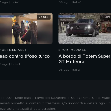
 ago | Italia 1
06 ago | Italia 1
24 SEC
4 MIN
PORTMEDIASET
SPORTMEDIASET
eao contro tifoso turco
A bordo di Totem Super
GT Meteora
 ago | Italia 1
06 ago | Italia 1
76881007 - Sede legale: Largo del Nazareno 8, 00187 Roma. Uffici: Vial
ervati. Rispetto ai contenuti trasmessi e/o riprodotti è vietata ogni uti
 mezzi automatizzati di data scraping.