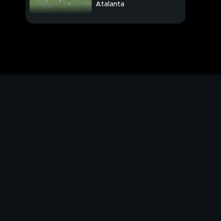
Atalanta
Juve, martedì il derby
Appiano Gentile Live
Milanello Live
Maradona, statua
rimossa
Virtus-Baskonia: 88-83
Formula E in Sudafrica