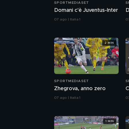
SPORTMEDIASET
S
Domani c'è Juventus-Inter
D
07 ago | Italia 1
07
2 MIN
SPORTMEDIASET
S
Zhegrova, anno zero
C
07 ago | Italia 1
07
1 MIN