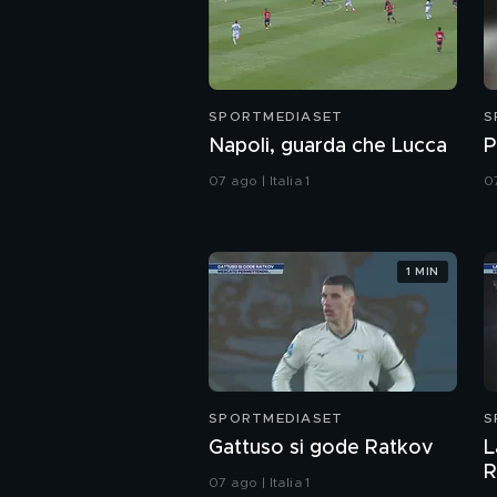
SPORTMEDIASET
S
Napoli, guarda che Lucca
P
07 ago | Italia 1
07
1 MIN
SPORTMEDIASET
S
Gattuso si gode Ratkov
L
R
07 ago | Italia 1