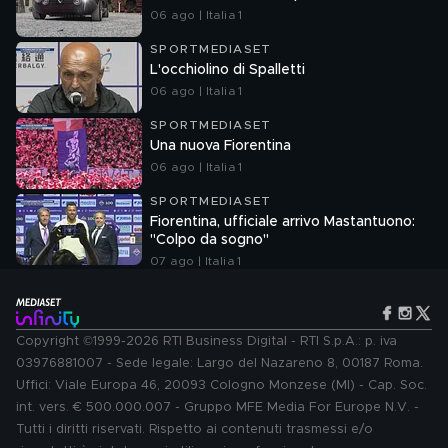
06 ago | Italia 1
SPORTMEDIASET
L'occhiolino di Spalletti
06 ago | Italia 1
SPORTMEDIASET
Una nuova Fiorentina
06 ago | Italia 1
SPORTMEDIASET
Fiorentina, ufficiale arrivo Mastantuono:
"Colpo da sogno"
07 ago | Italia 1
Copyright ©1999-2026 RTI Business Digital - RTI S.p.A.: p. iva
03976881007 - Sede legale: Largo del Nazareno 8, 00187 Roma.
Uffici: Viale Europa 46, 20093 Cologno Monzese (MI) - Cap. Soc.
int. vers. € 500.000.007 - Gruppo MFE Media For Europe N.V. -
Tutti i diritti riservati. Rispetto ai contenuti trasmessi e/o