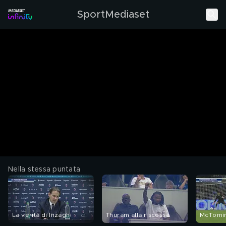
SportMediaset
Nella stessa puntata
La verità di Inzaghi
Thuram alla riscossa
McTomin