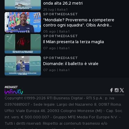
onda alta 26,2 metri
25 lug | Italia 1
SPORTMEDIASET
"Mondiale? Proveremo a competere
contro ogni squadra". Olbis Andrè
racconta il percorso di avvicinamento ai
05 ago | Italia 1
prossimi mondiali in Germania.
SPORTMEDIASET
Il Milan presenta la terza maglia
07 ago | Italia 1
SPORTMEDIASET
Diomande: il balletto è virale
07 ago | Italia 1
Copyright ©1999-2026 RTI Business Digital - RTI S.p.A.: p. iva
03976881007 - Sede legale: Largo del Nazareno 8, 00187 Roma.
Uffici: Viale Europa 46, 20093 Cologno Monzese (MI) - Cap. Soc.
int. vers. € 500.000.007 - Gruppo MFE Media For Europe N.V. -
Tutti i diritti riservati. Rispetto ai contenuti trasmessi e/o