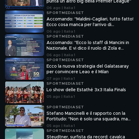
punta un altro big della Premier League"
06 ago | Italia 1
SPORTMEDIASET
Accomando: "Maldini-Cagliari, tutto fatto!
Ecco cosa manca per l'arrivo di
Mastantuono e Molina in Italia"
06 ago | Italia 1
SPORTMEDIASET
Accomando: "Ecco lo staff di Mancini in
Nazionale. E vi dico il ruolo di Zola e
Ranieri"
06 ago | Italia 1
SPORTMEDIASET
Ecco la nuova strategia del Galatasaray
per convincere Leao e il Milan
07 ago | Italia 1
SPORTMEDIASET
Lo show delle Estathé 3x3 Italia Finals
05 ago | Italia 1
SPORTMEDIASET
Stefano Mancinelli e il rapporto con la
Fortitudo: "Non è solo una squadra, ma
una fede"
05 ago | Italia 1
SPORTMEDIASET
Steudtner, surfista da record: cavalca