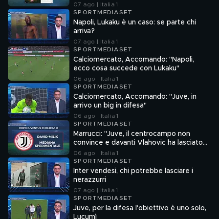
07 ago | Italia 1
SPORTMEDIASET
Napoli, Lukaku è un caso: se parte chi
arriva?
07 ago | Italia 1
SPORTMEDIASET
Calciomercato, Accomando: "Napoli,
ecco cosa succede con Lukaku"
06 ago | Italia 1
SPORTMEDIASET
Calciomercato, Accomando: "Juve, in
arrivo un big in difesa"
06 ago | Italia 1
SPORTMEDIASET
Marrucci: "Juve, il centrocampo non
convince e davanti Vlahovic ha lasciato
un vuoto"
06 ago | Italia 1
SPORTMEDIASET
Inter vendesi, chi potrebbe lasciare i
nerazzurri
07 ago | Italia 1
SPORTMEDIASET
Juve, per la difesa l'obiettivo è uno solo,
Lucumì