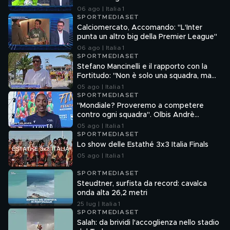
06 ago | Italia 1
SPORTMEDIASET
Calciomercato, Accomando: "L'Inter
punta un altro big della Premier League"
06 ago | Italia 1
SPORTMEDIASET
Stefano Mancinelli e il rapporto con la
Fortitudo: "Non è solo una squadra, ma
una fede"
05 ago | Italia 1
SPORTMEDIASET
"Mondiale? Proveremo a competere
contro ogni squadra". Olbis Andrè
racconta il percorso di avvicinamento ai
05 ago | Italia 1
prossimi mondiali in Germania.
SPORTMEDIASET
Lo show delle Estathé 3x3 Italia Finals
05 ago | Italia 1
SPORTMEDIASET
Steudtner, surfista da record: cavalca
onda alta 26,2 metri
25 lug | Italia 1
SPORTMEDIASET
Salah: da brividi l'accoglienza nello stadio