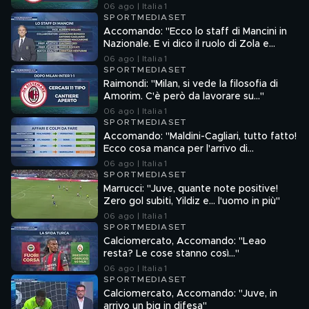
un vuoto"
06 ago | Italia 1
SPORTMEDIASET
Accomando: "Ecco lo staff di Mancini in
Nazionale. E vi dico il ruolo di Zola e
Ranieri"
06 ago | Italia 1
SPORTMEDIASET
Raimondi: "Milan, si vede la filosofia di
Amorim. C'è però da lavorare su…"
06 ago | Italia 1
SPORTMEDIASET
Accomando: "Maldini-Cagliari, tutto fatto!
Ecco cosa manca per l'arrivo di
Mastantuono e Molina in Italia"
06 ago | Italia 1
SPORTMEDIASET
Marrucci: "Juve, quante note positive!
Zero gol subiti, Yildiz e... l'uomo in più"
06 ago | Italia 1
SPORTMEDIASET
Calciomercato, Accomando: "Leao
resta? Le cose stanno così…"
06 ago | Italia 1
SPORTMEDIASET
Calciomercato, Accomando: "Juve, in
arrivo un big in difesa"