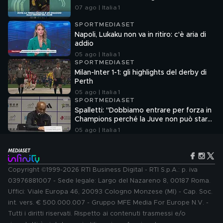
07 ago | Italia 1
SPORTMEDIASET
Napoli, Lukaku non va in ritiro: c'è aria di
addio
05 ago | Italia 1
SPORTMEDIASET
Milan-Inter 1-1: gli highlights del derby di
Perth
05 ago | Italia 1
SPORTMEDIASET
Spalletti: "Dobbiamo entrare per forza in
Champions perché la Juve non può stare
fuori"
05 ago | Italia 1
Copyright ©1999-2026 RTI Business Digital - RTI S.p.A.: p. iva
03976881007 - Sede legale: Largo del Nazareno 8, 00187 Roma.
Uffici: Viale Europa 46, 20093 Cologno Monzese (MI) - Cap. Soc.
int. vers. € 500.000.007 - Gruppo MFE Media For Europe N.V. -
Tutti i diritti riservati. Rispetto ai contenuti trasmessi e/o