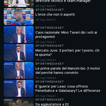
direttore tecnico e team manager
28 lug | Italia 1
SPORTMEDIASET
L'eroe che non ti aspetti
29 lug | Italia 1
SPORTMEDIASET
Caos nazionale: Mino Taveri dà i voti ai
protagonisti
28 lug | Italia 1
SPORTMEDIASET
Mercato Juve: 3 portieri, per 1 posto, chi
la spunta?
30 lug | Italia 1
SPORTMEDIASET
Le prime parole del Mancini-bis: 3 motivi
del perché hanno convinto
30 lug | Italia 1
SPORTMEDIASET
È 'guerra' per Leao: cosa offrono
Fenerbahce e Galatasary? Le differenze
30 lug | Italia 1
SPORTMEDIASET
Da aggiustatore a Dt