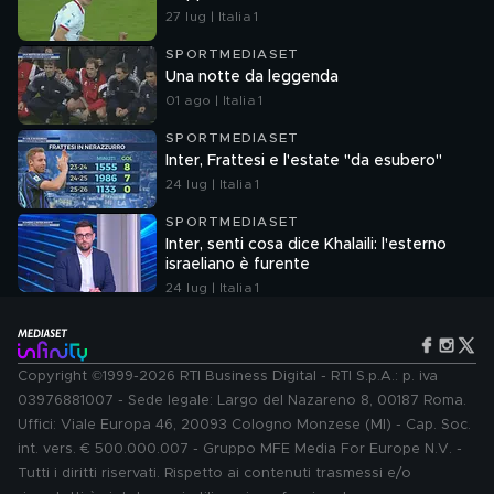
27 lug | Italia 1
SPORTMEDIASET
Una notte da leggenda
01 ago | Italia 1
SPORTMEDIASET
Inter, Frattesi e l'estate "da esubero"
24 lug | Italia 1
SPORTMEDIASET
Inter, senti cosa dice Khalaili: l'esterno
israeliano è furente
24 lug | Italia 1
Copyright ©1999-2026 RTI Business Digital - RTI S.p.A.: p. iva
03976881007 - Sede legale: Largo del Nazareno 8, 00187 Roma.
Uffici: Viale Europa 46, 20093 Cologno Monzese (MI) - Cap. Soc.
int. vers. € 500.000.007 - Gruppo MFE Media For Europe N.V. -
Tutti i diritti riservati. Rispetto ai contenuti trasmessi e/o