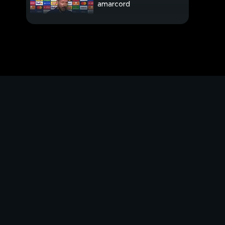
amarcord
Verso Real Sociedad-
Inter
Domani Braga-Napoli
Le partenze di Allegri
Dybala e Lukaku
Jacobs "licenzia"
Camossi