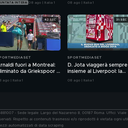
08 ago | Italia 1
08 ago | Italia 1
UNTATA INTERA
42 SEC
31 SEC
PORTMEDIASET
SPORTMEDIASET
rnaldi fuori a Montreal:
D. Jota viaggerà sempre
liminato da Griekspoor in
insieme al Liverpool: la
imonta
sua foto sul nuovo bus
 ago | Italia 1
08 ago | Italia 1
76881007 - Sede legale: Largo del Nazareno 8, 00187 Roma. Uffici: Vial
ervati. Rispetto ai contenuti trasmessi e/o riprodotti è vietata ogni uti
 mezzi automatizzati di data scraping.