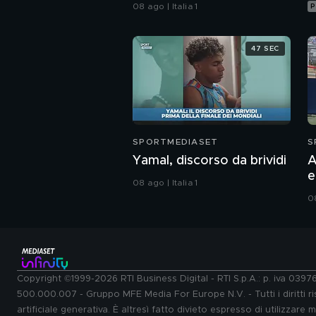
dell'Inter"
08 ago | Italia 1
P
47 SEC
SPORTMEDIASET
S
Yamal, discorso da brividi
A
e
08 ago | Italia 1
r
08
Copyright ©1999-2026 RTI Business Digital - RTI S.p.A.: p. iva 039
500.000.007 - Gruppo MFE Media For Europe N.V. - Tutti i diritti ris
artificiale generativa. È altresì fatto divieto espresso di utilizzare