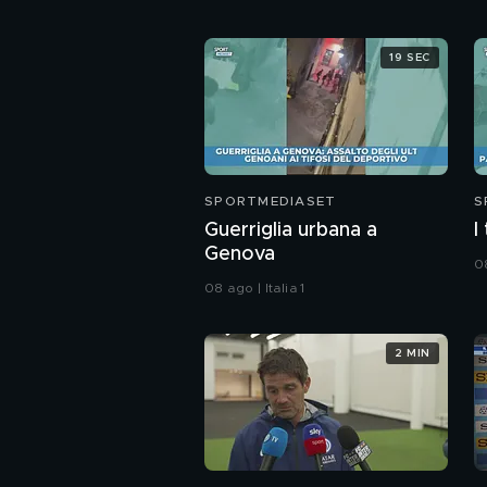
19 SEC
SPORTMEDIASET
S
Guerriglia urbana a
I
Genova
08
08 ago | Italia 1
2 MIN