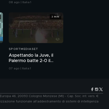
08 ago | Italia 1
3 MIN
SPORTMEDIASET
Aspettando la Juve, il
Palermo batte 2-0 il
Melbourne City
07 ago | Italia 1
e Europa 46, 20093 Cologno Monzese (MI) - Cap. Soc. int. vers. €
lizzazione funzionale all'addestramento di sistemi di intelligenza