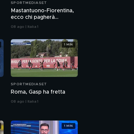
SPORTMEDIASET
Mastantuono-Fiorentina,
ecco chi pagherà
l'ingaggio. Ma il colpo di
08 ago | Italia 1
giornata è del Frosinone"
1 MIN
SPORTMEDIASET
Roma, Gasp ha fretta
08 ago | Italia 1
1 MIN