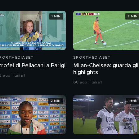
1 MIN
2 MIN
PORTMEDIASET
SPORTMEDIASET
 trofei di Pellacani a Parigi
Milan-Chelsea: guarda gli
highlights
 ago | Italia 1
08 ago | Italia 1
2 MIN
1 MIN