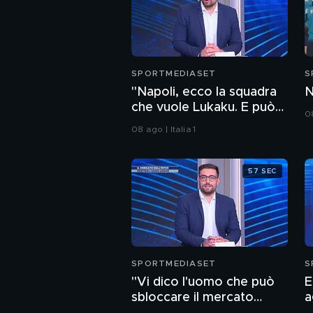
SPORTMEDIASET
S
"Napoli, ecco la squadra
N
che vuole Lukaku. E può
08
sbloccare un nome top in
08 ago | Italia 1
attacco"
57 SEC
SPORTMEDIASET
S
"Vi dico l'uomo che può
E
sbloccare il mercato
a