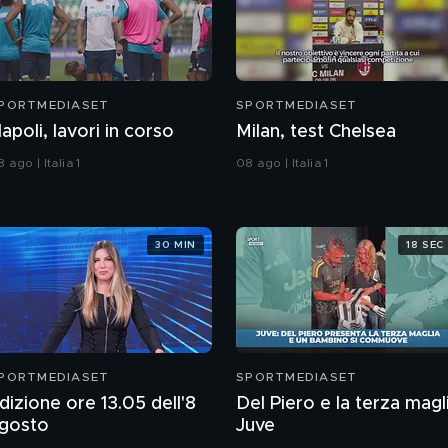
PORTMEDIASET
SPORTMEDIASET
apoli, lavori in corso
Milan, test Chelsea
 ago | Italia 1
08 ago | Italia 1
30 MIN
18 SEC
PORTMEDIASET
SPORTMEDIASET
dizione ore 13.05 dell'8
Del Piero e la terza magl
gosto
Juve