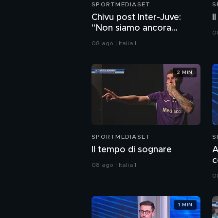
SPORTMEDIASET
S
Chivu post Inter-Juve:
I
"Non siamo ancora
08
pronti, il secondo tempo
08 ago | Italia 1
non mi è piaciuto"
2 MIN
SPORTMEDIASET
S
Il tempo di sognare
A
c
08 ago | Italia 1
c
08
p
1 MIN