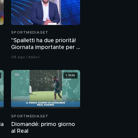
SPORTMEDIASET
"Spalletti ha due priorità!
Giornata importante per il
portiere, ma in attacco..."
08 ago | Italia 1
1 MIN
SPORTMEDIASET
ia
Diomandé: primo giorno
al Real