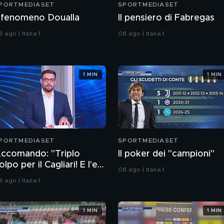
PORTMEDIASET
SPORTMEDIASET
l fenomeno Doualla
Il pensiero di Fabregas
 ago | Italia 1
08 ago | Italia 1
1 MIN
1 MIN
PORTMEDIASET
SPORTMEDIASET
ccomando: "Triplo
Il poker dei "campioni"
olpo per il Cagliari! E l'ex
08 ago | Italia 1
apitano del Barcellona
 ago | Italia 1
assa al Liverpool"
1 MIN
1 MIN