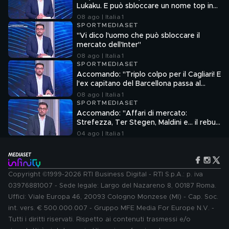
Lukaku. E può sbloccare un nome top in
attacco"
08 ago | Italia 1
SPORTMEDIASET
"Vi dico l'uomo che può sbloccare il
mercato dell'Inter"
08 ago | Italia 1
SPORTMEDIASET
Accomando: "Triplo colpo per il Cagliari! E
l'ex capitano del Barcellona passa al
Liverpool"
08 ago | Italia 1
SPORTMEDIASET
Accomando: "Affari di mercato:
Strefezza, Ter Stegen, Maldini e... il rebus
Sebastiano Esposito"
04 ago | Italia 1
Copyright ©1999-2026 RTI Business Digital - RTI S.p.A.: p. iva
03976881007 - Sede legale: Largo del Nazareno 8, 00187 Roma.
Uffici: Viale Europa 46, 20093 Cologno Monzese (MI) - Cap. Soc.
int. vers. € 500.000.007 - Gruppo MFE Media For Europe N.V. -
Tutti i diritti riservati. Rispetto ai contenuti trasmessi e/o