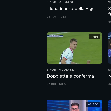
SPORTMEDIASET
S
Il lunedì nero della Figc
3
f
28 lug | Italia 1
F
30
1 MIN
SPORTMEDIASET
S
Doppietta e conferma
N
27 lug | Italia 1
30
42 SEC