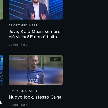
SPORTMEDIASET
Juve, Kolo Muani sempre
più vicino! E non è finita
qui
29 lug | Italia 1
1 MIN
SPORTMEDIASET
Nuovo look, stesso Calha
yk
28 lug | Italia 1