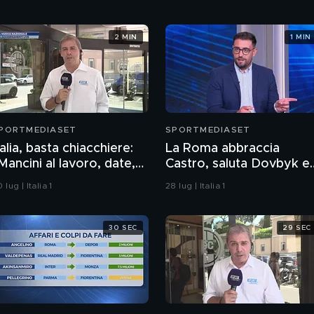
2 MIN
1 MIN
PORTMEDIASET
SPORTMEDIASET
talia, basta chiacchiere:
La Roma abbraccia
Mancini al lavoro, date,
Castro, saluta Dovbyk e
onvocazioni e…"
punta a un nuovo
 lug | Italia 1
28 lug | Italia 1
obiettivo per l'attacco
30 SEC
29 SEC