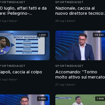
PORTMEDIASET
SPORTMEDIASET
0 luglio, affari fatti e da
Nazionale, caccia al
are: Pellegrino-
nuovo direttore tecnico:
iorentina, intesa
ecco chi potrebbe esser
 lug | Italia 1
28 lug | Italia 1
1 MIN
38 SEC
PORTMEDIASET
SPORTMEDIASET
apoli, caccia al colpo
Accomando: "Torino
molto attivo sul mercato
 lug | Italia 1
colpo da 120 milioni per i
27 lug | Italia 1
Real Madrid"
1 MIN
1 MIN