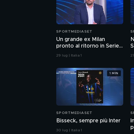
SPORTMEDIASET
S
Un grande ex Milan
N
pronto al ritorno in Serie
S
A?
n
29 lug | Italia 1
27
J
1 MIN
SPORTMEDIASET
S
Bisseck, sempre più Inter
I
p
30 lug | Italia 1