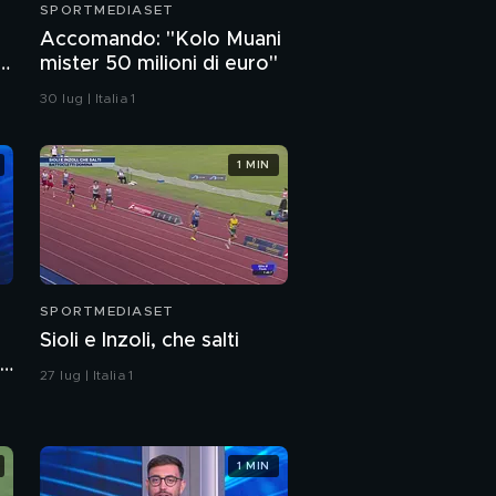
SPORTMEDIASET
Accomando: "Kolo Muani
mister 50 milioni di euro"
e
30 lug | Italia 1
1 MIN
SPORTMEDIASET
Sioli e Inzoli, che salti
,
27 lug | Italia 1
l
1 MIN