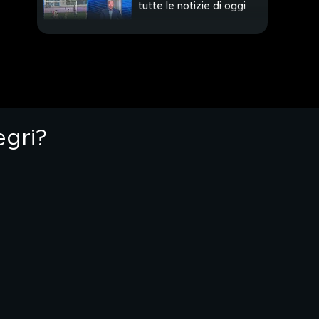
tutte le notizie di oggi
Gattuso Ct, ci siamo
Stanotte via al
Mondiale: c'è Al Ahly-
Inter Miami
egri?
Milan, sguardo al
futuro: le ultime di
mercato
Miami, tutto pronto per
il Mondiale per Club"
Le ultime di mercato: il
punto sull'Inter
Inter al lavoro negli
USA, l'esordio si