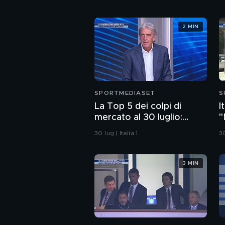
2 MIN
SPORTMEDIASET
S
La Top 5 dei colpi di
I
mercato al 30 luglio:
"
Ramos o Alajbegovic al 1°
c
30 lug | Italia 1
30
posto?
3 MIN