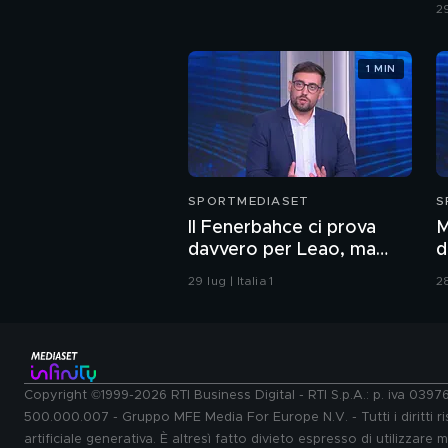
29
1 MIN
SPORTMEDIASET
S
Il Fenerbahce ci prova
M
davvero per Leao, ma
d
attenzione al derby turco
29 lug | Italia 1
28
Copyright ©1999-2026 RTI Business Digital - RTI S.p.A.: p. iva 039
500.000.007 - Gruppo MFE Media For Europe N.V. - Tutti i diritti ris
artificiale generativa. È altresì fatto divieto espresso di utilizzare