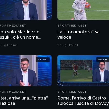
PORTMEDIASET
SPORTMEDIASET
on solo Martinez e
La "Locomotora" va
uzuki, c'è un nome
veloce
uovo per la porta della
 lug | Italia 1
27 lug | Italia 1
uve
48 SEC
54 SEC
PORTMEDIASET
SPORTMEDIASET
nter, arriva una..."pietra"
Roma, l'arrivo di Castro
reziosa
sblocca l'uscita di Dovb