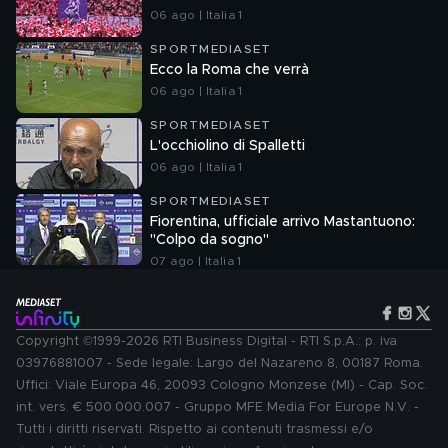
06 ago | Italia 1
SPORTMEDIASET
Ecco la Roma che verrà
06 ago | Italia 1
SPORTMEDIASET
L'occhiolino di Spalletti
06 ago | Italia 1
SPORTMEDIASET
Fiorentina, ufficiale arrivo Mastantuono:
"Colpo da sogno"
07 ago | Italia 1
Copyright ©1999-2026 RTI Business Digital - RTI S.p.A.: p. iva
03976881007 - Sede legale: Largo del Nazareno 8, 00187 Roma.
Uffici: Viale Europa 46, 20093 Cologno Monzese (MI) - Cap. Soc.
int. vers. € 500.000.007 - Gruppo MFE Media For Europe N.V. -
Tutti i diritti riservati. Rispetto ai contenuti trasmessi e/o