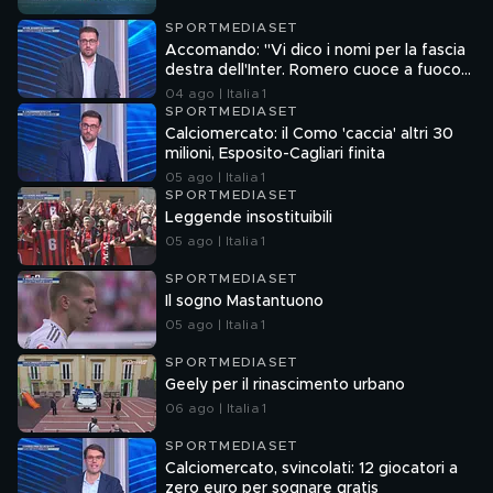
SPORTMEDIASET
Accomando: "Vi dico i nomi per la fascia
destra dell'Inter. Romero cuoce a fuoco
lento…"
04 ago | Italia 1
SPORTMEDIASET
Calciomercato: il Como 'caccia' altri 30
milioni, Esposito-Cagliari finita
05 ago | Italia 1
SPORTMEDIASET
Leggende insostituibili
05 ago | Italia 1
SPORTMEDIASET
Il sogno Mastantuono
05 ago | Italia 1
SPORTMEDIASET
Geely per il rinascimento urbano
06 ago | Italia 1
SPORTMEDIASET
Calciomercato, svincolati: 12 giocatori a
zero euro per sognare gratis