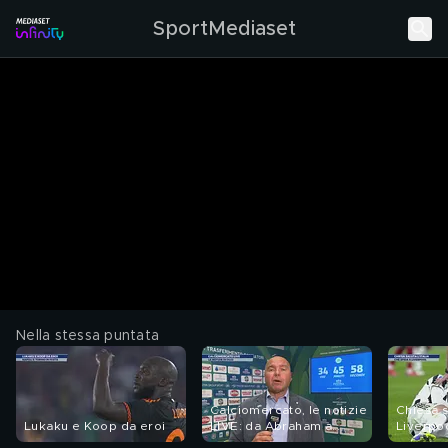
SportMediaset
Nella stessa puntata
Calciomercato, le notizie
Chiesa s
Lukaku e Koop da eroi
LIVE: da Abraham a
Liverpo
Osimhen