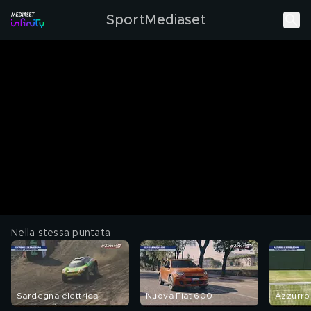
SportMediaset
Nella stessa puntata
Sardegna elettrica
Nuova Fiat 600
Azzurr