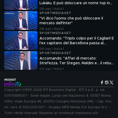
Lukaku. E può sbloccare un nome top in
attacco"
08 ago | Italia 1
SPORTMEDIASET
"Vi dico l'uomo che può sbloccare il
mercato dell'Inter"
08 ago | Italia 1
SPORTMEDIASET
Accomando: "Triplo colpo per il Cagliari! E
l'ex capitano del Barcellona passa al
Liverpool"
08 ago | Italia 1
SPORTMEDIASET
Accomando: "Affari di mercato:
Strefezza, Ter Stegen, Maldini e... il rebus
Sebastiano Esposito"
04 ago | Italia 1
Copyright ©1999-2026 RTI Business Digital - RTI S.p.A.: p. iva
03976881007 - Sede legale: Largo del Nazareno 8, 00187 Roma.
Uffici: Viale Europa 46, 20093 Cologno Monzese (MI) - Cap. Soc.
int. vers. € 500.000.007 - Gruppo MFE Media For Europe N.V. -
Tutti i diritti riservati. Rispetto ai contenuti trasmessi e/o