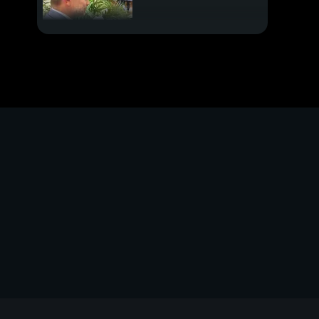
Lazio, tutto in una
notte
Domani Salisburgo-
Inter
Lautaro, numeri da
paura
PROSSIMO VIDEO
Domani Napoli-Union
Miretti protagonista
Rossi prova un
prototipo