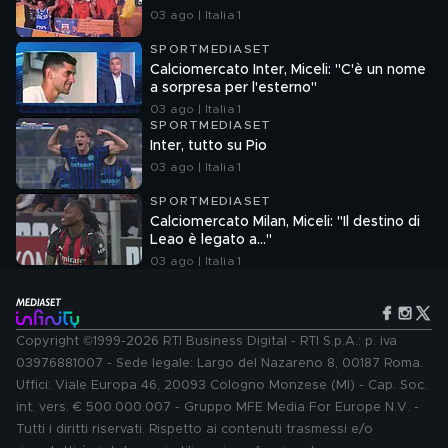
03 ago | Italia 1
SPORTMEDIASET
Calciomercato Inter, Miceli: "C'è un nome
a sorpresa per l'esterno"
03 ago | Italia 1
SPORTMEDIASET
Inter, tutto su Pio
03 ago | Italia 1
SPORTMEDIASET
Calciomercato Milan, Miceli: "Il destino di
Leao è legato a..."
03 ago | Italia 1
Copyright ©1999-2026 RTI Business Digital - RTI S.p.A.: p. iva
03976881007 - Sede legale: Largo del Nazareno 8, 00187 Roma.
Uffici: Viale Europa 46, 20093 Cologno Monzese (MI) - Cap. Soc.
int. vers. € 500.000.007 - Gruppo MFE Media For Europe N.V. -
Tutti i diritti riservati. Rispetto ai contenuti trasmessi e/o