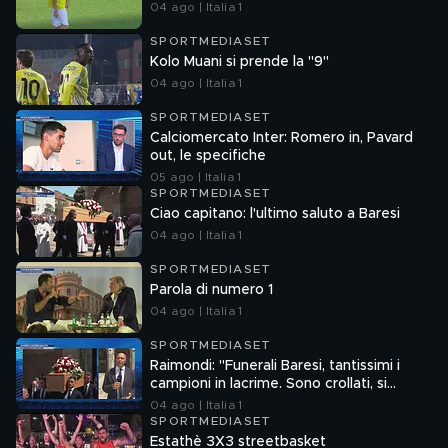
04 ago | Italia 1
SPORTMEDIASET
Kolo Muani si prende la "9"
04 ago | Italia 1
SPORTMEDIASET
Calciomercato Inter: Romero in, Pavard
out, le specifiche
05 ago | Italia 1
SPORTMEDIASET
Ciao capitano: l'ultimo saluto a Baresi
04 ago | Italia 1
SPORTMEDIASET
Parola di numero 1
04 ago | Italia 1
SPORTMEDIASET
Raimondi: "Funerali Baresi, tantissimi i
campioni in lacrime. Sono crollati, si
sostenevano a vicenda"
04 ago | Italia 1
SPORTMEDIASET
Estathè 3X3 streetbasket