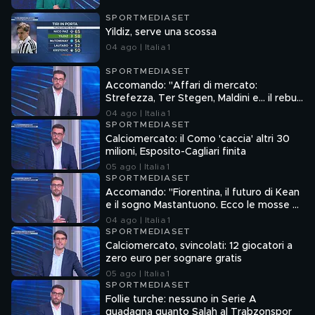
SPORTMEDIASET
Yildiz, serve una scossa
04 ago | Italia 1
SPORTMEDIASET
Accomando: "Affari di mercato:
Strefezza, Ter Stegen, Maldini e... il rebus
Sebastiano Esposito"
04 ago | Italia 1
SPORTMEDIASET
Calciomercato: il Como 'caccia' altri 30
milioni, Esposito-Cagliari finita
05 ago | Italia 1
SPORTMEDIASET
Accomando: "Fiorentina, il futuro di Kean
e il sogno Mastantuono. Ecco le mosse di
Como e Roma"
04 ago | Italia 1
SPORTMEDIASET
Calciomercato, svincolati: 12 giocatori a
zero euro per sognare gratis
05 ago | Italia 1
SPORTMEDIASET
Follie turche: nessuno in Serie A
guadagna quanto Salah al Trabzonspor