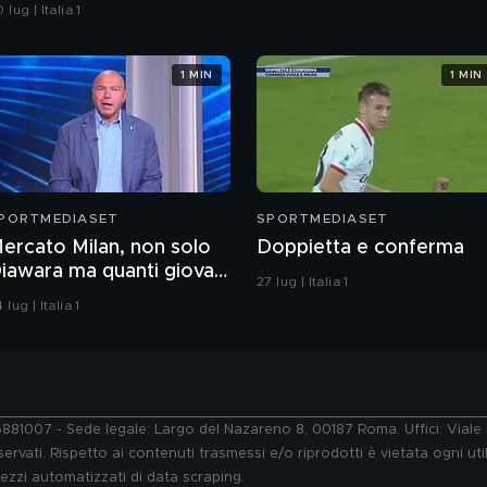
 lug | Italia 1
1 MIN
1 MIN
PORTMEDIASET
SPORTMEDIASET
ercato Milan, non solo
Doppietta e conferma
iawara ma quanti giovani
27 lug | Italia 1
i qualità
 lug | Italia 1
76881007 - Sede legale: Largo del Nazareno 8, 00187 Roma. Uffici: Vial
ervati. Rispetto ai contenuti trasmessi e/o riprodotti è vietata ogni uti
 mezzi automatizzati di data scraping.