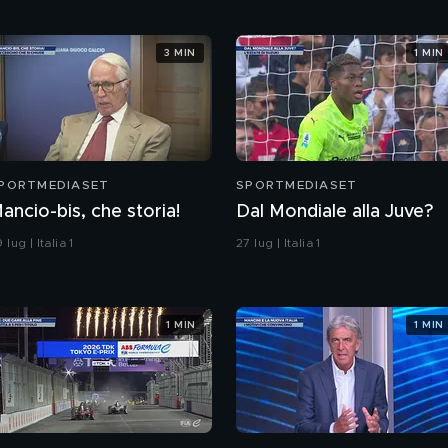
3 MIN
1 MIN
PORTMEDIASET
SPORTMEDIASET
ancio-bis, che storia!
Dal Mondiale alla Juve?
 lug | Italia 1
27 lug | Italia 1
1 MIN
1 MIN