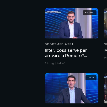
54 SEC
SPORTMEDIASET
S
Inter, cosa serve per
M
arrivare a Romero?
29
Intanto c'è l'apertura
24 lug | Italia 1
1 MIN