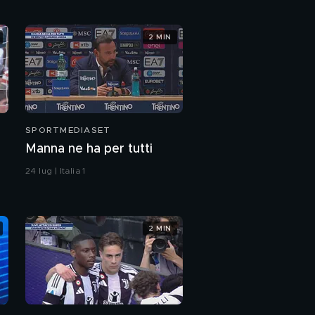
Chivu è soddisfatto
2 MIN
Triumph Speed Triple
1200 RX Limited
Edition
PROSSIMO VIDEO
SPORTMEDIASET
WRC verso l'Acropolis
Rally 2025
Manna ne ha per tutti
24 lug | Italia 1
Katla, la nuova
hypercar di Giamaro
2 MIN
Il nuovo presidente
Coni
La notte di Seattle