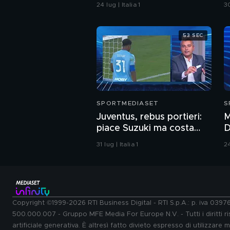
Martinez. Ecco chi è in
24 lug | Italia 1
30
pole adesso"
53 SEC
SPORTMEDIASET
S
Juventus, rebus portieri:
M
piace Suzuki ma costa
D
troppo
d
31 lug | Italia 1
24
Copyright ©1999-2026 RTI Business Digital - RTI S.p.A.: p. iva 039
500.000.007 - Gruppo MFE Media For Europe N.V. - Tutti i diritti ris
artificiale generativa. È altresì fatto divieto espresso di utilizzare