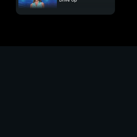
Drive Up
Stasera, Juve-Man City
Calciomercato Live
Ecco Ferrari Hypersail
Zanetti: "Rinasciamo"
Calciomercato Live
Pio Esposito, che gioia