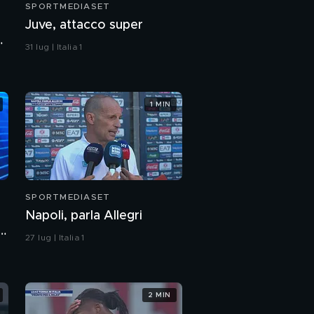
SPORTMEDIASET
Juve, attacco super
31 lug | Italia 1
1 MIN
SPORTMEDIASET
Napoli, parla Allegri
27 lug | Italia 1
2 MIN