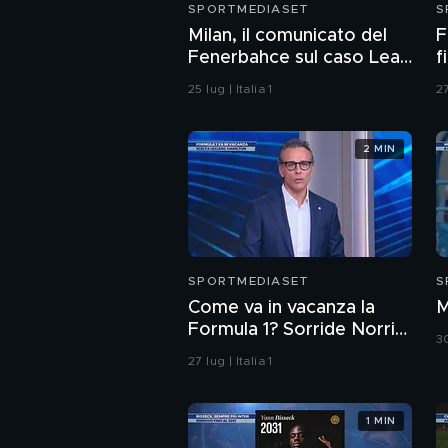
SPORTMEDIASET
S
Milan, il comunicato del
F
Fenerbahce sul caso Leao
f
infiamma il mercato
25 lug | Italia 1
27
2 MIN
SPORTMEDIASET
S
Come va in vacanza la
M
Formula 1? Sorride Norris,
30
la Ferrari non vuol fare
27 lug | Italia 1
una scelta
1 MIN