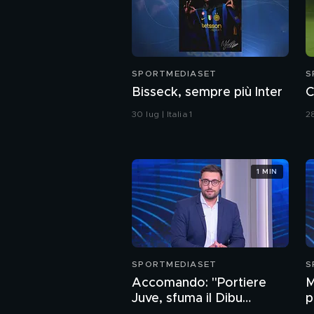
SPORTMEDIASET
S
Bisseck, sempre più Inter
C
30 lug | Italia 1
28
1 MIN
SPORTMEDIASET
S
Accomando: "Portiere
M
Juve, sfuma il Dibu
p