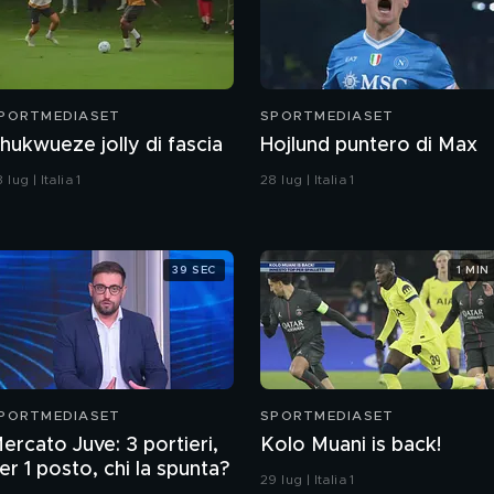
PORTMEDIASET
SPORTMEDIASET
hukwueze jolly di fascia
Hojlund puntero di Max
 lug | Italia 1
28 lug | Italia 1
39 SEC
1 MIN
PORTMEDIASET
SPORTMEDIASET
ercato Juve: 3 portieri,
Kolo Muani is back!
er 1 posto, chi la spunta?
29 lug | Italia 1