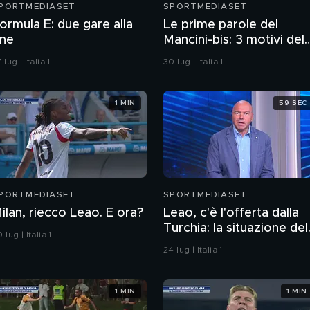
PORTMEDIASET
SPORTMEDIASET
ormula E: due gare alla
Le prime parole del
ine
Mancini-bis: 3 motivi del
perché hanno convinto
 lug | Italia 1
30 lug | Italia 1
1 MIN
59 SEC
PORTMEDIASET
SPORTMEDIASET
ilan, riecco Leao. E ora?
Leao, c'è l'offerta dalla
Turchia: la situazione del
 lug | Italia 1
portoghese
24 lug | Italia 1
1 MIN
1 MIN