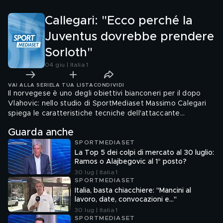
Callegari: "Ecco perché la
Juventus dovrebbe prendere
Sorloth"
04 giu | Italia 1
VAI ALLA SERIE
LA TUA LISTA
CONDIVIDI
Il norvegese è uno degli obiettivi bianconeri per il dopo
Vlahovic: nello studio di SportMediaset Massimo Calegari
spiega le caratteristiche tecniche dell'attaccante
dell'Atletico Madrid
Guarda anche
SPORTMEDIASET
La Top 5 dei colpi di mercato al 30 luglio:
Ramos o Alajbegovic al 1° posto?
30 lug | Italia 1
SPORTMEDIASET
Italia, basta chiacchiere: "Mancini al
lavoro, date, convocazioni e…"
30 lug | Italia 1
SPORTMEDIASET