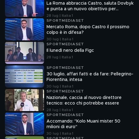
La Roma abbraccia Castro, saluta Dovbyk
e punta a un nuovo obiettivo per
l'attacco
28 lug | Italia 1
SPORTMEDIASET
Mercato Roma, dopo Castro il prossimo
colpo è in difesa?
30 lug | Italia 1
SPORTMEDIASET
Il lunedì nero della Figc
28 lug | Italia 1
SPORTMEDIASET
30 luglio, affari fatti e da fare: Pellegrino-
Fiorentina, intesa
30 lug | Italia 1
SPORTMEDIASET
Nazionale, caccia al nuovo direttore
tecnico: ecco chi potrebbe essere
28 lug | Italia 1
SPORTMEDIASET
Accomando: "Kolo Muani mister 50
milioni di euro"
30 lug | Italia 1
SPORTMEDIASET