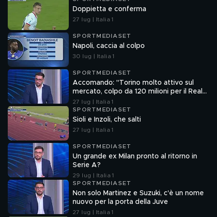
Doppietta e conferma
27 lug | Italia 1
SPORTMEDIASET
Napoli, caccia al colpo
30 lug | Italia 1
SPORTMEDIASET
Accomando: "Torino molto attivo sul
mercato, colpo da 120 milioni per il Real
Madrid"
27 lug | Italia 1
SPORTMEDIASET
Sioli e Inzoli, che salti
27 lug | Italia 1
SPORTMEDIASET
Un grande ex Milan pronto al ritorno in
Serie A?
29 lug | Italia 1
SPORTMEDIASET
Non solo Martinez e Suzuki, c'è un nome
nuovo per la porta della Juve
27 lug | Italia 1