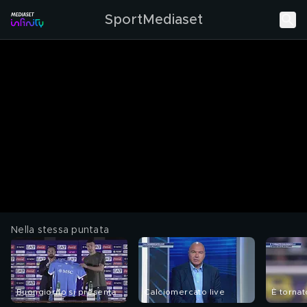
SportMediaset
Nella stessa puntata
Buongiorno si presenta
Calciomercato live
È torna