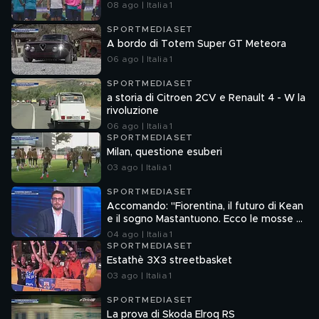
08 ago | Italia 1
SPORTMEDIASET
A bordo di Totem Super GT Meteora
06 ago | Italia 1
SPORTMEDIASET
a storia di Citroen 2CV e Renault 4 - W la
rivoluzione
06 ago | Italia 1
SPORTMEDIASET
Milan, questione esuberi
03 ago | Italia 1
SPORTMEDIASET
Accomando: "Fiorentina, il futuro di Kean
e il sogno Mastantuono. Ecco le mosse di
Como e Roma"
04 ago | Italia 1
SPORTMEDIASET
Estathè 3X3 streetbasket
03 ago | Italia 1
SPORTMEDIASET
La prova di Skoda Elroq RS