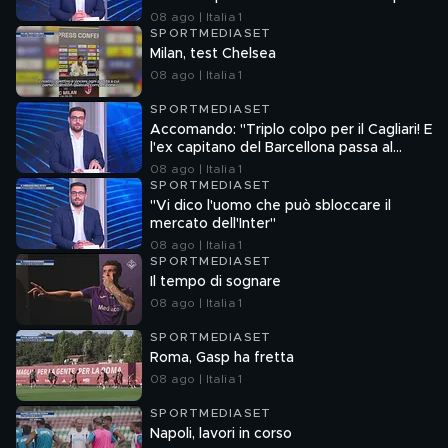
attacco"
08 ago | Italia 1
SPORTMEDIASET
Milan, test Chelsea
08 ago | Italia 1
SPORTMEDIASET
Accomando: "Triplo colpo per il Cagliari! E
l'ex capitano del Barcellona passa al
Liverpool"
08 ago | Italia 1
SPORTMEDIASET
"Vi dico l'uomo che può sbloccare il
mercato dell'Inter"
08 ago | Italia 1
SPORTMEDIASET
Il tempo di sognare
08 ago | Italia 1
SPORTMEDIASET
Roma, Gasp ha fretta
08 ago | Italia 1
SPORTMEDIASET
Napoli, lavori in corso