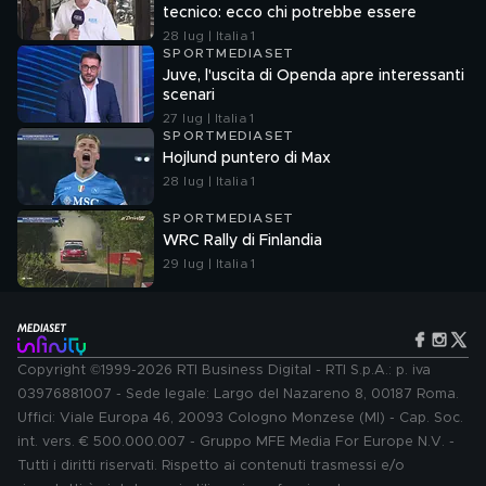
tecnico: ecco chi potrebbe essere
28 lug | Italia 1
SPORTMEDIASET
Juve, l'uscita di Openda apre interessanti
scenari
27 lug | Italia 1
SPORTMEDIASET
Hojlund puntero di Max
28 lug | Italia 1
SPORTMEDIASET
WRC Rally di Finlandia
29 lug | Italia 1
Copyright ©1999-2026 RTI Business Digital - RTI S.p.A.: p. iva
03976881007 - Sede legale: Largo del Nazareno 8, 00187 Roma.
Uffici: Viale Europa 46, 20093 Cologno Monzese (MI) - Cap. Soc.
int. vers. € 500.000.007 - Gruppo MFE Media For Europe N.V. -
Tutti i diritti riservati. Rispetto ai contenuti trasmessi e/o