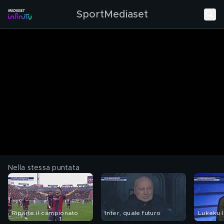
SportMediaset
Nella stessa puntata
Riparte il campionato
Inter, quale futuro
Lukaku l