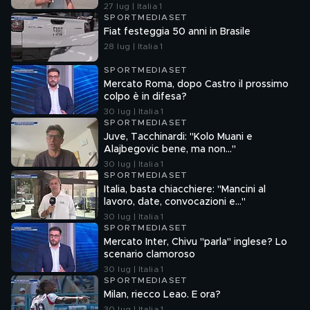
27 lug | Italia 1
SPORTMEDIASET
Fiat festeggia 50 anni in Brasile
28 lug | Italia 1
SPORTMEDIASET
Mercato Roma, dopo Castro il prossimo
colpo è in difesa?
30 lug | Italia 1
SPORTMEDIASET
Juve, Tacchinardi: "Kolo Muani e
Alajbegovic bene, ma non..."
30 lug | Italia 1
SPORTMEDIASET
Italia, basta chiacchiere: "Mancini al
lavoro, date, convocazioni e…"
30 lug | Italia 1
SPORTMEDIASET
Mercato Inter, Chivu "parla" inglese? Lo
scenario clamoroso
30 lug | Italia 1
SPORTMEDIASET
Milan, riecco Leao. E ora?
30 lug | Italia 1