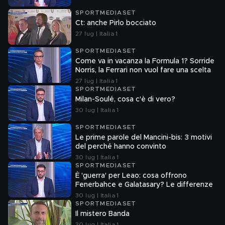
SPORTMEDIASET
Ct: anche Pirlo bocciato
27 lug | Italia 1
SPORTMEDIASET
Come va in vacanza la Formula 1? Sorride
Norris, la Ferrari non vuol fare una scelta
27 lug | Italia 1
SPORTMEDIASET
Milan-Soulé, cosa c'è di vero?
30 lug | Italia 1
SPORTMEDIASET
Le prime parole del Mancini-bis: 3 motivi
del perché hanno convinto
30 lug | Italia 1
SPORTMEDIASET
È 'guerra' per Leao: cosa offrono
Fenerbahce e Galatasary? Le differenze
30 lug | Italia 1
SPORTMEDIASET
Il mistero Banda
30 lug | Italia 1