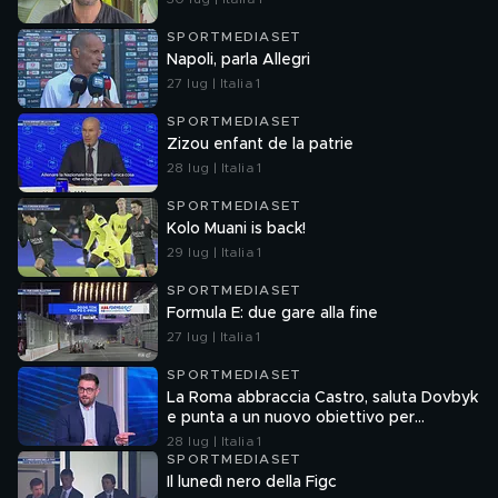
SPORTMEDIASET
Napoli, parla Allegri
27 lug | Italia 1
SPORTMEDIASET
Zizou enfant de la patrie
28 lug | Italia 1
SPORTMEDIASET
Kolo Muani is back!
29 lug | Italia 1
SPORTMEDIASET
Formula E: due gare alla fine
27 lug | Italia 1
SPORTMEDIASET
La Roma abbraccia Castro, saluta Dovbyk
e punta a un nuovo obiettivo per
l'attacco
28 lug | Italia 1
SPORTMEDIASET
Il lunedì nero della Figc