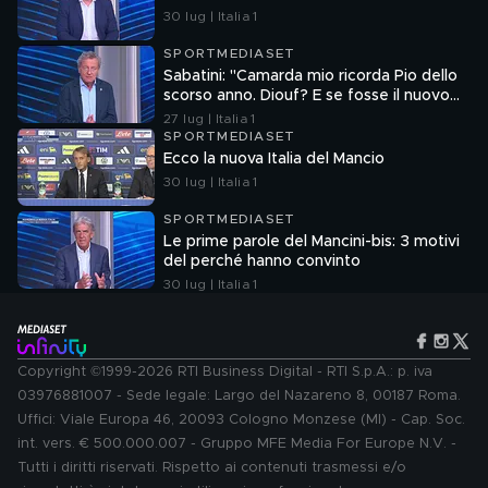
30 lug | Italia 1
SPORTMEDIASET
Sabatini: "Camarda mio ricorda Pio dello
scorso anno. Diouf? E se fosse il nuovo
Dumfries?"
27 lug | Italia 1
SPORTMEDIASET
Ecco la nuova Italia del Mancio
30 lug | Italia 1
SPORTMEDIASET
Le prime parole del Mancini-bis: 3 motivi
del perché hanno convinto
30 lug | Italia 1
Copyright ©1999-2026 RTI Business Digital - RTI S.p.A.: p. iva
03976881007 - Sede legale: Largo del Nazareno 8, 00187 Roma.
Uffici: Viale Europa 46, 20093 Cologno Monzese (MI) - Cap. Soc.
int. vers. € 500.000.007 - Gruppo MFE Media For Europe N.V. -
Tutti i diritti riservati. Rispetto ai contenuti trasmessi e/o