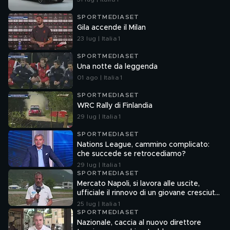
SPORTMEDIASET
Gila accende il Milan
23 lug | Italia 1
SPORTMEDIASET
Una notte da leggenda
01 ago | Italia 1
SPORTMEDIASET
WRC Rally di Finlandia
29 lug | Italia 1
SPORTMEDIASET
Nations League, cammino complicato:
che succede se retrocediamo?
29 lug | Italia 1
SPORTMEDIASET
Mercato Napoli, si lavora alle uscite,
ufficiale il rinnovo di un giovane cresciuto
nel vivaio
25 lug | Italia 1
SPORTMEDIASET
Nazionale, caccia al nuovo direttore