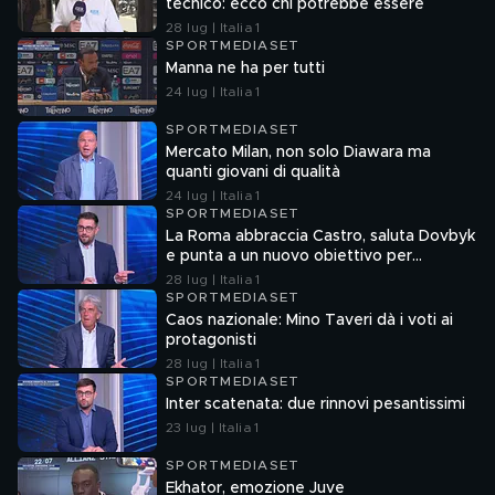
tecnico: ecco chi potrebbe essere
28 lug | Italia 1
SPORTMEDIASET
Manna ne ha per tutti
24 lug | Italia 1
SPORTMEDIASET
Mercato Milan, non solo Diawara ma
quanti giovani di qualità
24 lug | Italia 1
SPORTMEDIASET
La Roma abbraccia Castro, saluta Dovbyk
e punta a un nuovo obiettivo per
l'attacco
28 lug | Italia 1
SPORTMEDIASET
Caos nazionale: Mino Taveri dà i voti ai
protagonisti
28 lug | Italia 1
SPORTMEDIASET
Inter scatenata: due rinnovi pesantissimi
23 lug | Italia 1
SPORTMEDIASET
Ekhator, emozione Juve