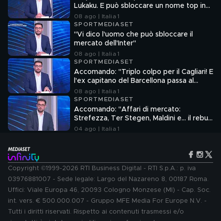
Lukaku. E può sbloccare un nome top in
attacco"
08 ago | Italia 1
SPORTMEDIASET
"Vi dico l'uomo che può sbloccare il
mercato dell'Inter"
08 ago | Italia 1
SPORTMEDIASET
Accomando: "Triplo colpo per il Cagliari! E
l'ex capitano del Barcellona passa al
Liverpool"
08 ago | Italia 1
SPORTMEDIASET
Accomando: "Affari di mercato:
Strefezza, Ter Stegen, Maldini e... il rebus
Sebastiano Esposito"
04 ago | Italia 1
Copyright ©1999-2026 RTI Business Digital - RTI S.p.A.: p. iva
03976881007 - Sede legale: Largo del Nazareno 8, 00187 Roma.
Uffici: Viale Europa 46, 20093 Cologno Monzese (MI) - Cap. Soc.
int. vers. € 500.000.007 - Gruppo MFE Media For Europe N.V. -
Tutti i diritti riservati. Rispetto ai contenuti trasmessi e/o