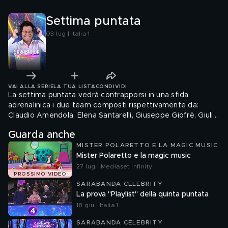
Settima puntata
03 lug | Italia 1
VAI ALLA SERIE
LA TUA LISTA
CONDIVIDI
La settima puntata vedrà contrapporsi in una sfida
adrenalinica i due team composti rispettivamente da:
Claudio Amendola, Elena Santarelli, Giuseppe Giofrè, Giulia
Penna - e il secondo: Asia Argento, Paola Di Benedetto,
Guarda anche
Ellen Hidding, Sergio Friscia.
MISTER POLARETTO E LA MAGIC MUSIC
Mister Polaretto e la magic music
27 lug | Mediaset Infinity
PROSSIMO VIDEO
SARABANDA CELEBRITY
La prova "Playlist" della quinta puntata
18 giu | Italia 1
SARABANDA CELEBRITY