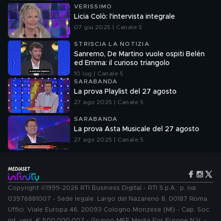
VERISSIMO
Licia Colò: l'intervista integrale
07 giu 2025 | Canale 5
STRISCIA LA NOTIZIA
Sanremo, De Martino vuole ospiti Belén
ed Emma: il curioso triangolo
10 lug | Canale 5
SARABANDA
La prova Playlist del 27 agosto
27 ago 2025 | Canale 5
SARABANDA
La prova Asta Musicale del 27 agosto
27 ago 2025 | Canale 5
Copyright ©1999-2026 RTI Business Digital - RTI S.p.A.: p. iva
03976881007 - Sede legale: Largo del Nazareno 8, 00187 Roma.
Uffici: Viale Europa 46, 20093 Cologno Monzese (MI) - Cap. Soc.
int. vers. € 500.000.007 - Gruppo MFE Media For Europe N.V. -