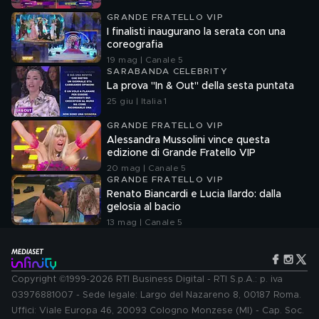
GRANDE FRATELLO VIP
I finalisti inaugurano la serata con una
coreografia
19 mag | Canale 5
SARABANDA CELEBRITY
La prova "In & Out" della sesta puntata
25 giu | Italia 1
GRANDE FRATELLO VIP
Alessandra Mussolini vince questa
edizione di Grande Fratello VIP
20 mag | Canale 5
GRANDE FRATELLO VIP
Renato Biancardi e Lucia Ilardo: dalla
gelosia al bacio
13 mag | Canale 5
Copyright ©1999-2026 RTI Business Digital - RTI S.p.A.: p. iva
03976881007 - Sede legale: Largo del Nazareno 8, 00187 Roma.
Uffici: Viale Europa 46, 20093 Cologno Monzese (MI) - Cap. Soc.