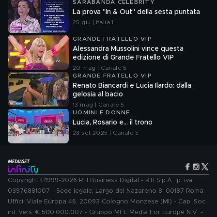
SARABANDA CELEBRITY
La prova "In & Out" della sesta puntata
25 giu | Italia 1
GRANDE FRATELLO VIP
Alessandra Mussolini vince questa
edizione di Grande Fratello VIP
20 mag | Canale 5
GRANDE FRATELLO VIP
Renato Biancardi e Lucia Ilardo: dalla
gelosia al bacio
13 mag | Canale 5
UOMINI E DONNE
Lucia, Rosario e... il trono
23 set 2025 | Canale 5
Copyright ©1999-2026 RTI Business Digital - RTI S.p.A.: p. iva
03976881007 - Sede legale: Largo del Nazareno 8, 00187 Roma.
Uffici: Viale Europa 46, 20093 Cologno Monzese (MI) - Cap. Soc.
int. vers. € 500.000.007 - Gruppo MFE Media For Europe N.V. -