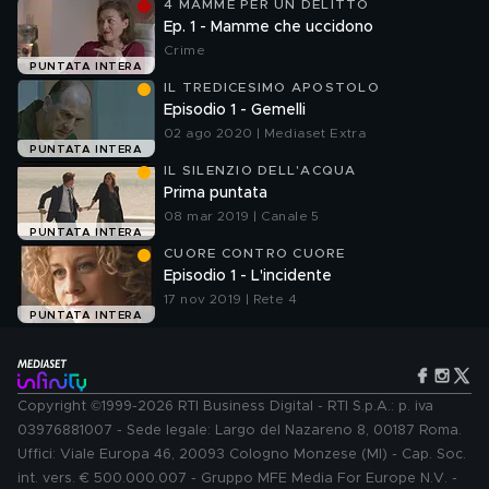
4 MAMME PER UN DELITTO
Ep. 1 - Mamme che uccidono
Crime
PUNTATA INTERA
IL TREDICESIMO APOSTOLO
Episodio 1 - Gemelli
02 ago 2020 | Mediaset Extra
PUNTATA INTERA
IL SILENZIO DELL'ACQUA
Prima puntata
08 mar 2019 | Canale 5
PUNTATA INTERA
CUORE CONTRO CUORE
Episodio 1 - L'incidente
17 nov 2019 | Rete 4
PUNTATA INTERA
Copyright ©1999-2026 RTI Business Digital - RTI S.p.A.: p. iva
03976881007 - Sede legale: Largo del Nazareno 8, 00187 Roma.
Uffici: Viale Europa 46, 20093 Cologno Monzese (MI) - Cap. Soc.
int. vers. € 500.000.007 - Gruppo MFE Media For Europe N.V. -