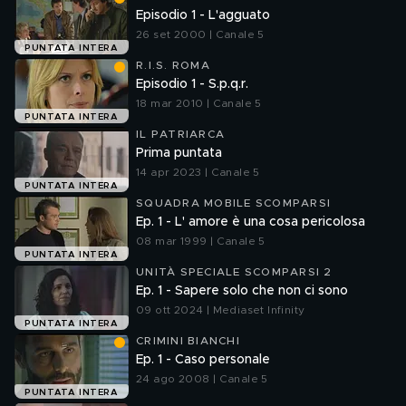
Episodio 1 - L'agguato
26 set 2000 | Canale 5
PUNTATA INTERA
R.I.S. ROMA
Episodio 1 - S.p.q.r.
18 mar 2010 | Canale 5
PUNTATA INTERA
IL PATRIARCA
Prima puntata
14 apr 2023 | Canale 5
PUNTATA INTERA
SQUADRA MOBILE SCOMPARSI
Ep. 1 - L' amore è una cosa pericolosa
08 mar 1999 | Canale 5
PUNTATA INTERA
UNITÀ SPECIALE SCOMPARSI 2
Ep. 1 - Sapere solo che non ci sono
09 ott 2024 | Mediaset Infinity
PUNTATA INTERA
CRIMINI BIANCHI
Ep. 1 - Caso personale
24 ago 2008 | Canale 5
PUNTATA INTERA