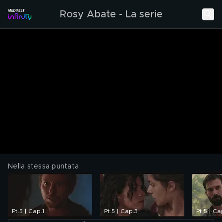
Rosy Abate - La serie
Nella stessa puntata
Pt.5 | Cap.1
Pt.5 | Cap.3
Pt.5 | C