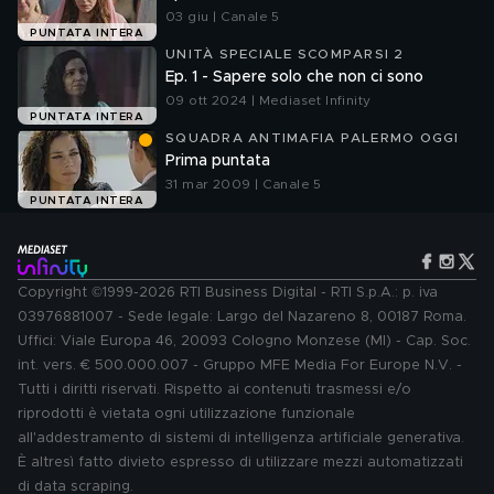
03 giu | Canale 5
PUNTATA INTERA
UNITÀ SPECIALE SCOMPARSI 2
Ep. 1 - Sapere solo che non ci sono
09 ott 2024 | Mediaset Infinity
PUNTATA INTERA
SQUADRA ANTIMAFIA PALERMO OGGI
Prima puntata
31 mar 2009 | Canale 5
PUNTATA INTERA
Copyright ©1999-2026 RTI Business Digital - RTI S.p.A.: p. iva
03976881007 - Sede legale: Largo del Nazareno 8, 00187 Roma.
Uffici: Viale Europa 46, 20093 Cologno Monzese (MI) - Cap. Soc.
int. vers. € 500.000.007 - Gruppo MFE Media For Europe N.V. -
Tutti i diritti riservati. Rispetto ai contenuti trasmessi e/o
riprodotti è vietata ogni utilizzazione funzionale
all'addestramento di sistemi di intelligenza artificiale generativa.
È altresì fatto divieto espresso di utilizzare mezzi automatizzati
di data scraping.