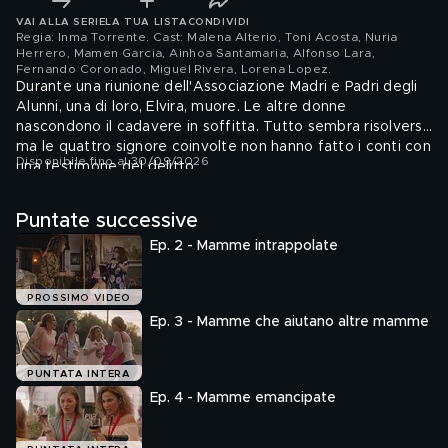
VAI ALLA SERIE
LA TUA LISTA
CONDIVIDI
Regia: Inma Torrente. Cast: Malena Alterio, Toni Acosta, Nuria
Herrero, Mamen Garcia, Ainhoa Santamaria, Alfonso Lara,
Fernando Coronado, Miguel Rivera, Lorena Lopez
.
Durante una riunione dell'Associazione Madri e Padri degli
Alunni, una di loro, Elvira, muore. Le altre donne
nascondono il cadavere in soffitta. Tutto sembra risolversi,
ma le quattro signore coinvolte non hanno fatto i conti con
Disponibile fino al 30/09/2026
una testimone del delitto.
Puntate successive
Ep. 2 - Mamme intrappolate
PROSSIMO VIDEO
Ep. 3 - Mamme che aiutano altre mamme
PUNTATA INTERA
Ep. 4 - Mamme emancipate