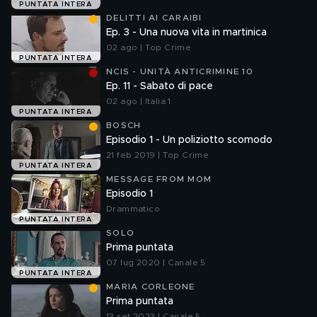
PUNTATA INTERA
DELITTI AI CARAIBI
Ep. 3 - Una nuova vita in martinica
02 ago | Top Crime
PUNTATA INTERA
NCIS - UNITÀ ANTICRIMINE 10
Ep. 11 - Sabato di pace
02 ago | Italia 1
PUNTATA INTERA
BOSCH
Episodio 1 - Un poliziotto scomodo
21 feb 2019 | Top Crime
PUNTATA INTERA
MESSAGE FROM MOM
Episodio 1
Drammatico
PUNTATA INTERA
SOLO
Prima puntata
07 lug 2020 | Canale 5
PUNTATA INTERA
MARIA CORLEONE
Prima puntata
13 set 2023 | Canale 5