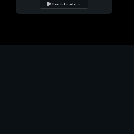
papà?
Puntata intera
Luca come ti senti?
Ma tu chi sei, Nuzzo
Santagata?
Ecco perché
Leonardino è vivo
PROSSIMO VIDEO
Luca sai chi sei?
Leo non doveva
vedere!
Rosy faccia faccia
con... suo padre