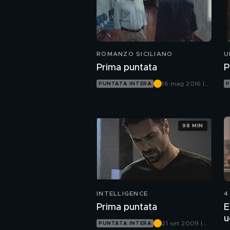
ROMANZO SICILIANO
U
Prima puntata
P
16 mag 2016 |
PUNTATA INTERA
P
Canale 5
98 MIN
INTELLIGENCE
4
Prima puntata
E
u
21 set 2009 |
PUNTATA INTERA