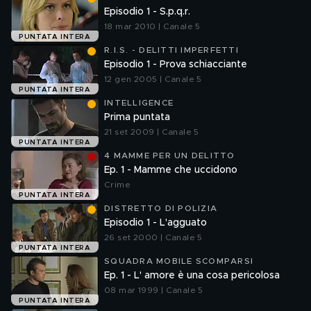
Episodio 1 - S.p.q.r.
18 mar 2010 | Canale 5
PUNTATA INTERA
R.I.S. - DELITTI IMPERFETTI
Episodio 1 - Prova schiacciante
12 gen 2005 | Canale 5
PUNTATA INTERA
INTELLIGENCE
Prima puntata
21 set 2009 | Canale 5
PUNTATA INTERA
4 MAMME PER UN DELITTO
Ep. 1 - Mamme che uccidono
Crime
PUNTATA INTERA
DISTRETTO DI POLIZIA
Episodio 1 - L'agguato
26 set 2000 | Canale 5
PUNTATA INTERA
SQUADRA MOBILE SCOMPARSI
Ep. 1 - L' amore è una cosa pericolosa
08 mar 1999 | Canale 5
PUNTATA INTERA