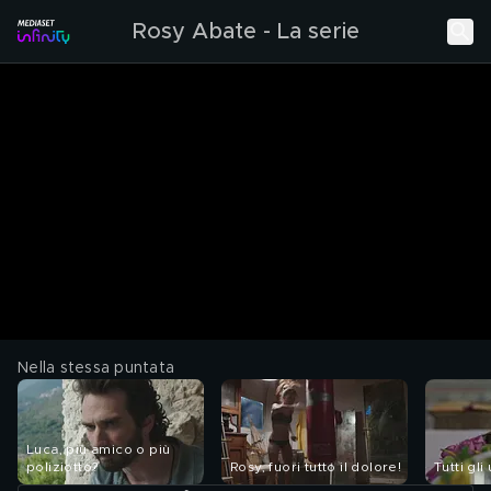
Rosy Abate - La serie
Nella stessa puntata
Luca, più amico o più
poliziotto?
Rosy, fuori tutto il dolore!
Tutti gli