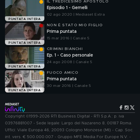
IL TREDICESIMO APOSTOLO
Episodio 1 - Gemelli
02 ago 2020 | Mediaset Extra
PUNTATA INTERA
NON È STATO MIO FIGLIO
Prima puntata
15 mar 2016 | Canale 5
PUNTATA INTERA
CRIMINI BIANCHI
Ep. 1 - Caso personale
24 ago 2008 | Canale 5
PUNTATA INTERA
FUOCO AMICO
Prima puntata
30 mar 2016 | Canale 5
PUNTATA INTERA
Copyright ©1999-2026 RTI Business Digital - RTI S.p.A.: p. iva
03976881007 - Sede legale: Largo del Nazareno 8, 00187 Roma.
Uffici: Viale Europa 46, 20093 Cologno Monzese (MI) - Cap. Soc.
int. vers. € 500.000.007 - Gruppo MFE Media For Europe N.V. -