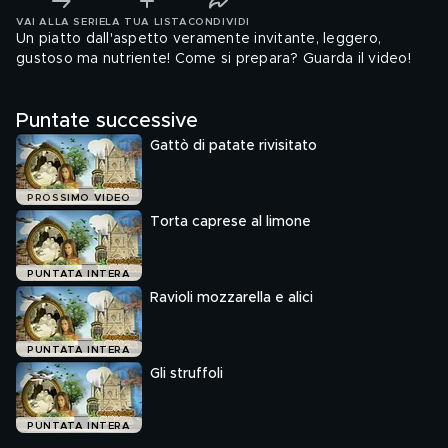
VAI ALLA SERIE
LA TUA LISTA
CONDIVIDI
Un piatto dall'aspetto veramente invitante, leggero,
gustoso ma nutriente! Come si prepara? Guarda il video!
Puntate successive
Gattò di patate rivisitato
PROSSIMO VIDEO
Torta caprese al limone
PUNTATA INTERA
Ravioli mozzarella e alici
PUNTATA INTERA
Gli struffoli
PUNTATA INTERA