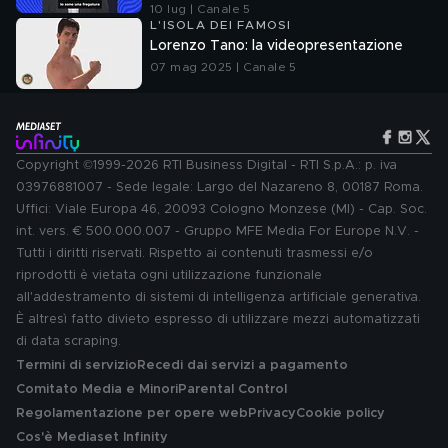
10 lug | Canale 5
L'ISOLA DEI FAMOSI
Lorenzo Tano: la videopresentazione
07 mag 2025 | Canale 5
Copyright ©1999-2026 RTI Business Digital - RTI S.p.A.: p. iva
03976881007 - Sede legale: Largo del Nazareno 8, 00187 Roma.
Uffici: Viale Europa 46, 20093 Cologno Monzese (MI) - Cap. Soc.
int. vers. € 500.000.007 - Gruppo MFE Media For Europe N.V. -
Tutti i diritti riservati. Rispetto ai contenuti trasmessi e/o
riprodotti è vietata ogni utilizzazione funzionale
all'addestramento di sistemi di intelligenza artificiale generativa.
È altresì fatto divieto espresso di utilizzare mezzi automatizzati
di data scraping.
Termini di servizio
Recedi dai servizi a pagamento
Comitato Media e Minori
Parental Control
Regolamentazione per opere web
Privacy
Cookie policy
Cos'è Mediaset Infinity