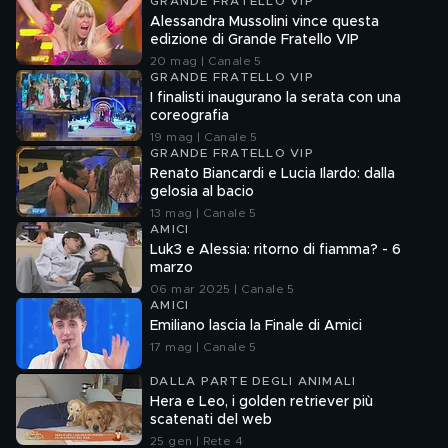
GRANDE FRATELLO VIP
Alessandra Mussolini vince questa
edizione di Grande Fratello VIP
20 mag | Canale 5
GRANDE FRATELLO VIP
I finalisti inaugurano la serata con una
coreografia
19 mag | Canale 5
GRANDE FRATELLO VIP
Renato Biancardi e Lucia Ilardo: dalla
gelosia al bacio
13 mag | Canale 5
AMICI
Luk3 e Alessia: ritorno di fiamma? - 6
marzo
06 mar 2025 | Canale 5
AMICI
Emiliano lascia la Finale di Amici
17 mag | Canale 5
DALLA PARTE DEGLI ANIMALI
Hera e Leo, i golden retriever più
scatenati del web
25 gen | Rete 4